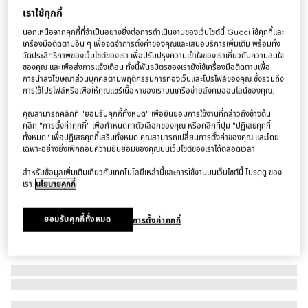
เราใช้คุกกี้
กระเป๋า Dionysus medium shoulder bag
นอกเหนือจากคุกกี้ที่จำเป็นอย่างยิ่งต่อการดำเนินงานของเว็บไซต์นี้ Gucci ใช้คุกกี้และ
฿117,000
เครื่องมือติดตามอื่น ๆ เพื่อจดจำการตั้งค่าของคุณและเสนอบริการเพิ่มเติม พร้อมทั้ง
ตัวแปร
หนังสีดำ
วัดประสิทธิภาพของเว็บไซต์ของเรา เพื่อปรับปรุงความเข้าใจของเราเกี่ยวกับความสนใจ
ของคุณ และเพื่อส่งการแจ้งเตือน ทั้งนี้พันธมิตรของเรายังใช้เครื่องมือติดตามเพื่อ
การนำส่งโฆษณาส่วนบุคคลตามพฤติกรรมการท่องเว็บและโปรไฟล์ของคุณ ซึ่งรวมถึง
การใช้โปรไฟล์หรือเพื่อให้คุณแชร์เนื้อหาของเราบนเครือข่ายสังคมออนไลน์ของคุณ.
คุณสามารถคลิกที่ "ยอมรับคุกกี้ทั้งหมด" เพื่อยินยอมการใช้งานที่กล่าวถึงข้างต้น
คลิก "การตั้งค่าคุกกี้" เพื่อกำหนดค่าตัวเลือกของคุณ หรือคลิกที่ปุ่ม "ปฏิเสธคุกกี้
ทั้งหมด" เพื่อปฏิเสธคุกกี้เสริมทั้งหมด คุณสามารถเปลี่ยนการตั้งค่าของคุณ และโดย
เฉพาะอย่างยิ่งเพิกถอนความยินยอมของคุณบนเว็บไซต์ของเราได้ตลอดเวลา
สำหรับข้อมูลเพิ่มเติมเกี่ยวกับเทคโนโลยีเหล่านี้และการใช้งานบนเว็บไซต์นี้ โปรดดู ของ
เรา
นโยบายคุกกี้
ยอมรับคุกกี้ทั้งหมด
การตั้งค่าคุกกี้