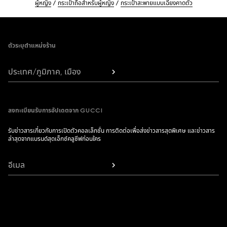
ผู้หญิง
กระเป๋าถือสำหรับผู้หญิง
กระเป๋าสะพายแบบเฉียงคาดตัว
Footer
ตัวระบุตำแหน่งร้าน
ประเทศ/ภูมิภาค, เมือง
ลงทะเบียนรับการอัปเดตจาก GUCCI
รับข่าวสารเกี่ยวกับการเปิดตัวคอลเล็กชั่น การติดต่อเพื่อส่งข่าวสารสุดพิเศษ และข่าวสาร
ล่าสุดจากแบรนด์สุดเอ็กซ์คลูซีฟก่อนใคร
อีเมล