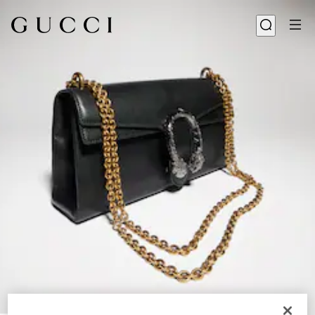
1
/
8