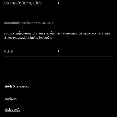
ประเทศ/ภูมิภาค, เมือง
ลงทะเบียนรับการอัปเดตจาก GUCCI
รับข่าวสารเกี่ยวกับการเปิดตัวคอลเล็กชั่น การติดต่อเพื่อส่งข่าวสารสุดพิเศษ และข่าวสาร
ล่าสุดจากแบรนด์สุดเอ็กซ์คลูซีฟก่อนใคร
อีเมล
มีอะไรให้เราช่วยไหม
ติดต่อเรา
คำสั่งของฉัน