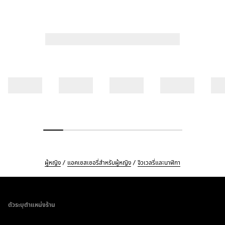
ผู้หญิง
แอคเซสเซอรี่สำหรับผู้หญิง
จิวเวลรี่และนาฬิกา
Footer
ตัวระบุตำแหน่งร้าน