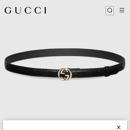
1
/
3