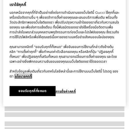
เราใช้คุกกี้
เข็มขัด Belt with Interlocking G buckle
นอกเหนือจากคุกกี้ที่จำเป็นอย่างยิ่งต่อการดำเนินงานของเว็บไซต์นี้ Gucci ใช้คุกกี้และ
฿16,500
เครื่องมือติดตามอื่น ๆ เพื่อจดจำการตั้งค่าของคุณและเสนอบริการเพิ่มเติม พร้อมทั้ง
ตัวแปร
หนัง GG สีดำ
วัดประสิทธิภาพของเว็บไซต์ของเรา เพื่อปรับปรุงความเข้าใจของเราเกี่ยวกับความสนใจ
ของคุณ และเพื่อส่งการแจ้งเตือน ทั้งนี้พันธมิตรของเรายังใช้เครื่องมือติดตามเพื่อ
การนำส่งโฆษณาส่วนบุคคลตามพฤติกรรมการท่องเว็บและโปรไฟล์ของคุณ ซึ่งรวมถึง
การใช้โปรไฟล์หรือเพื่อให้คุณแชร์เนื้อหาของเราบนเครือข่ายสังคมออนไลน์ของคุณ.
คุณสามารถคลิกที่ "ยอมรับคุกกี้ทั้งหมด" เพื่อยินยอมการใช้งานที่กล่าวถึงข้างต้น
คลิก "การตั้งค่าคุกกี้" เพื่อกำหนดค่าตัวเลือกของคุณ หรือคลิกที่ปุ่ม "ปฏิเสธคุกกี้
ทั้งหมด" เพื่อปฏิเสธคุกกี้เสริมทั้งหมด คุณสามารถเปลี่ยนการตั้งค่าของคุณ และโดย
เฉพาะอย่างยิ่งเพิกถอนความยินยอมของคุณบนเว็บไซต์ของเราได้ตลอดเวลา
สำหรับข้อมูลเพิ่มเติมเกี่ยวกับเทคโนโลยีเหล่านี้และการใช้งานบนเว็บไซต์นี้ โปรดดู ของ
เรา
นโยบายคุกกี้
ยอมรับคุกกี้ทั้งหมด
การตั้งค่าคุกกี้