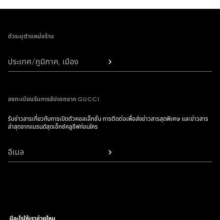
Footer
ตัวระบุตำแหน่งร้าน
ประเทศ/ภูมิภาค, เมือง
ลงทะเบียนรับการอัปเดตจาก GUCCI
รับข่าวสารเกี่ยวกับการเปิดตัวคอลเล็กชั่น การติดต่อเพื่อส่งข่าวสารสุดพิเศษ และข่าวสาร
ล่าสุดจากแบรนด์สุดเอ็กซ์คลูซีฟก่อนใคร
อีเมล
มีอะไรให้เราช่วยไหม