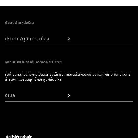
Footer
ตัวระบุตำแหน่งร้าน
ประเทศ/ภูมิภาค, เมือง
ลงทะเบียนรับการอัปเดตจาก GUCCI
รับข่าวสารเกี่ยวกับการเปิดตัวคอลเล็กชั่น การติดต่อเพื่อส่งข่าวสารสุดพิเศษ และข่าวสาร
ล่าสุดจากแบรนด์สุดเอ็กซ์คลูซีฟก่อนใคร
อีเมล
มีอะไรให้เราช่วยไหม