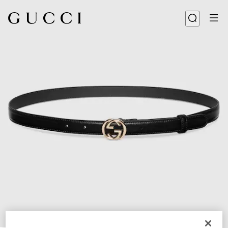
1
/
3