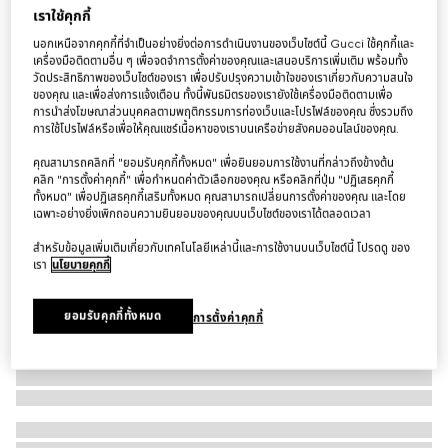
เราใช้คุกกี้
เข็มขัด Belt with Interlocking G buckle
นอกเหนือจากคุกกี้ที่จำเป็นอย่างยิ่งต่อการดำเนินงานของเว็บไซต์นี้ Gucci ใช้คุกกี้และ
฿15,200
เครื่องมือติดตามอื่น ๆ เพื่อจดจำการตั้งค่าของคุณและเสนอบริการเพิ่มเติม พร้อมทั้ง
ตัวแปร
หนังสีดำ
วัดประสิทธิภาพของเว็บไซต์ของเรา เพื่อปรับปรุงความเข้าใจของเราเกี่ยวกับความสนใจ
ของคุณ และเพื่อส่งการแจ้งเตือน ทั้งนี้พันธมิตรของเรายังใช้เครื่องมือติดตามเพื่อ
การนำส่งโฆษณาส่วนบุคคลตามพฤติกรรมการท่องเว็บและโปรไฟล์ของคุณ ซึ่งรวมถึง
การใช้โปรไฟล์หรือเพื่อให้คุณแชร์เนื้อหาของเราบนเครือข่ายสังคมออนไลน์ของคุณ.
คุณสามารถคลิกที่ "ยอมรับคุกกี้ทั้งหมด" เพื่อยินยอมการใช้งานที่กล่าวถึงข้างต้น
คลิก "การตั้งค่าคุกกี้" เพื่อกำหนดค่าตัวเลือกของคุณ หรือคลิกที่ปุ่ม "ปฏิเสธคุกกี้
ทั้งหมด" เพื่อปฏิเสธคุกกี้เสริมทั้งหมด คุณสามารถเปลี่ยนการตั้งค่าของคุณ และโดย
เฉพาะอย่างยิ่งเพิกถอนความยินยอมของคุณบนเว็บไซต์ของเราได้ตลอดเวลา
สำหรับข้อมูลเพิ่มเติมเกี่ยวกับเทคโนโลยีเหล่านี้และการใช้งานบนเว็บไซต์นี้ โปรดดู ของ
เรา
นโยบายคุกกี้
ยอมรับคุกกี้ทั้งหมด
การตั้งค่าคุกกี้