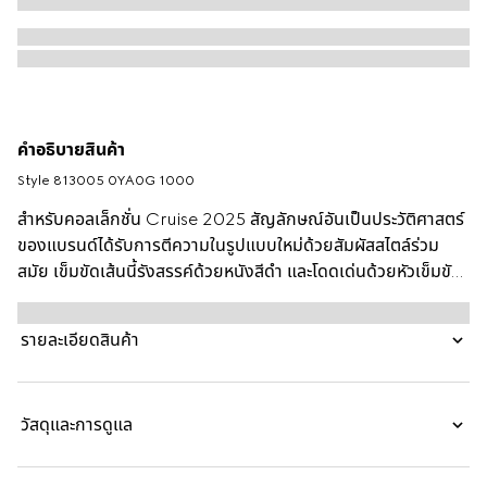
คำอธิบายสินค้า
Style ‎813005 0YA0G 1000
สำหรับคอลเล็กชั่น Cruise 2025 สัญลักษณ์อันเป็นประวัติศาสตร์
ของแบรนด์ได้รับการตีความในรูปแบบใหม่ด้วยสัมผัสสไตล์ร่วม
สมัย เข็มขัดเส้นนี้รังสรรค์ด้วยหนังสีดำ และโดดเด่นด้วยหัวเข็มขัด
Interlocking G โทนสีทองอ่อน
รายละเอียดสินค้า
วัสดุและการดูแล