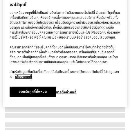
เราใช้คุกกี้
เข็มขัด GG Marmont belt
นอกเหนือจากคุกกี้ที่จำเป็นอย่างยิ่งต่อการดำเนินงานของเว็บไซต์นี้ Gucci ใช้คุกกี้และ
฿19,000
เครื่องมือติดตามอื่น ๆ เพื่อจดจำการตั้งค่าของคุณและเสนอบริการเพิ่มเติม พร้อมทั้ง
ตัวแปร
ผ้าเดนิม GG สีดำ
วัดประสิทธิภาพของเว็บไซต์ของเรา เพื่อปรับปรุงความเข้าใจของเราเกี่ยวกับความสนใจ
ของคุณ และเพื่อส่งการแจ้งเตือน ทั้งนี้พันธมิตรของเรายังใช้เครื่องมือติดตามเพื่อ
การนำส่งโฆษณาส่วนบุคคลตามพฤติกรรมการท่องเว็บและโปรไฟล์ของคุณ ซึ่งรวมถึง
การใช้โปรไฟล์หรือเพื่อให้คุณแชร์เนื้อหาของเราบนเครือข่ายสังคมออนไลน์ของคุณ.
คุณสามารถคลิกที่ "ยอมรับคุกกี้ทั้งหมด" เพื่อยินยอมการใช้งานที่กล่าวถึงข้างต้น
คลิก "การตั้งค่าคุกกี้" เพื่อกำหนดค่าตัวเลือกของคุณ หรือคลิกที่ปุ่ม "ปฏิเสธคุกกี้
ทั้งหมด" เพื่อปฏิเสธคุกกี้เสริมทั้งหมด คุณสามารถเปลี่ยนการตั้งค่าของคุณ และโดย
เฉพาะอย่างยิ่งเพิกถอนความยินยอมของคุณบนเว็บไซต์ของเราได้ตลอดเวลา
สำหรับข้อมูลเพิ่มเติมเกี่ยวกับเทคโนโลยีเหล่านี้และการใช้งานบนเว็บไซต์นี้ โปรดดู ของ
เรา
นโยบายคุกกี้
ยอมรับคุกกี้ทั้งหมด
การตั้งค่าคุกกี้