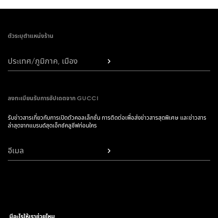
Footer
ตัวระบุตำแหน่งร้าน
ประเทศ/ภูมิภาค, เมือง
ลงทะเบียนรับการอัปเดตจาก GUCCI
รับข่าวสารเกี่ยวกับการเปิดตัวคอลเล็กชั่น การติดต่อเพื่อส่งข่าวสารสุดพิเศษ และข่าวสาร
ล่าสุดจากแบรนด์สุดเอ็กซ์คลูซีฟก่อนใคร
อีเมล
มีอะไรให้เราช่วยไหม