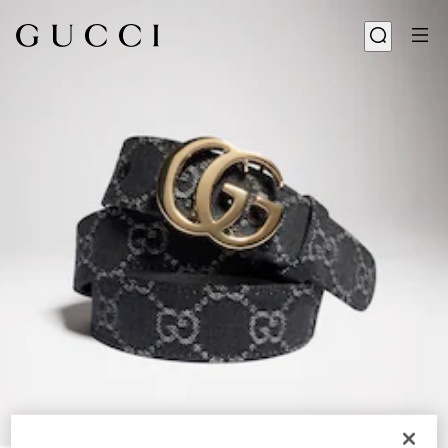
1
/
5