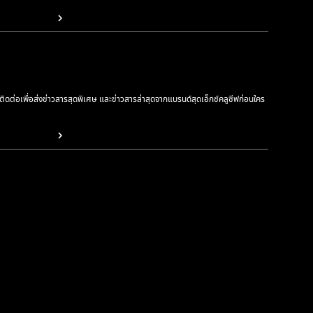
รติดต่อเพื่อส่งข่าวสารสุดพิเศษ และข่าวสารล่าสุดจากแบรนด์สุดเอ็กซ์คลูซีฟก่อนใคร