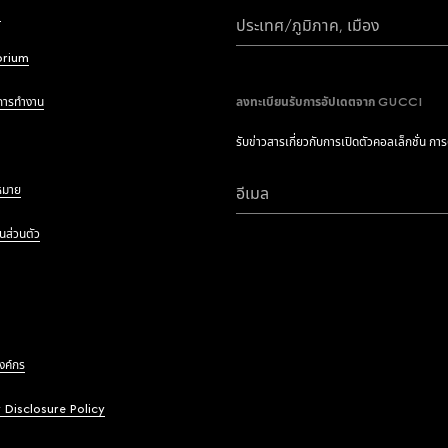
i
ประเทศ/ภูมิภาค, เมือง
brium
การทำงาน
ลงทะเบียนรับการอัปเดตจาก GUCCI
รับข่าวสารเกี่ยวกับการเปิดตัวคอลเล็กชั่น กา
หมาย
อีเมล
นส่วนตัว
องค์กร
y Disclosure Policy