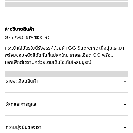
คำอธิบายสินค้า
Style ‎768248 FAFBE 8448
กระเป๋าใส่บัตรใบนี้รังสรรค์ด้วยผ้า GG Supreme เนื้อนุ่มและมา
พร้อมขอบหนังสีตัดกันที่แปลกใหม่ รายละเอียด GG พร้อม
เอฟเฟ็กต์เซรามิกช่วยเติมเต็มไอเท็มให้สมบูรณ์
รายละเอียดสินค้า
วัสดุและการดูแล
ความมุ่งมั่นของเรา