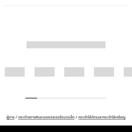
ผู้ชาย
กระเป๋าสตางค์และแอคเซสเซอรี่ขนาดเล็ก
กระเป๋าใส่บัตรและกระเป๋าใส่เหรียญ
Footer