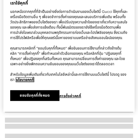
เราใช้คุกกี้
กระเป๋าใส่บัตร Dusty blue trim GG card case
นอกเหนือจากคุกกี้ที่จำเป็นอย่างยิ่งต่อการดำเนินงานของเว็บไซต์นี้ Gucci ใช้คุกกี้และ
฿9,000
เครื่องมือติดตามอื่น ๆ เพื่อจดจำการตั้งค่าของคุณและเสนอบริการเพิ่มเติม พร้อมทั้ง
วัดประสิทธิภาพของเว็บไซต์ของเรา เพื่อปรับปรุงความเข้าใจของเราเกี่ยวกับความสนใจ
ตัวแปร
ผ้า GG Supreme สีน้ำเงินเข้ม
ของคุณ และเพื่อส่งการแจ้งเตือน ทั้งนี้พันธมิตรของเรายังใช้เครื่องมือติดตามเพื่อ
การนำส่งโฆษณาส่วนบุคคลตามพฤติกรรมการท่องเว็บและโปรไฟล์ของคุณ ซึ่งรวมถึง
การใช้โปรไฟล์หรือเพื่อให้คุณแชร์เนื้อหาของเราบนเครือข่ายสังคมออนไลน์ของคุณ.
คุณสามารถคลิกที่ "ยอมรับคุกกี้ทั้งหมด" เพื่อยินยอมการใช้งานที่กล่าวถึงข้างต้น
คลิก "การตั้งค่าคุกกี้" เพื่อกำหนดค่าตัวเลือกของคุณ หรือคลิกที่ปุ่ม "ปฏิเสธคุกกี้
ทั้งหมด" เพื่อปฏิเสธคุกกี้เสริมทั้งหมด คุณสามารถเปลี่ยนการตั้งค่าของคุณ และโดย
เฉพาะอย่างยิ่งเพิกถอนความยินยอมของคุณบนเว็บไซต์ของเราได้ตลอดเวลา
สำหรับข้อมูลเพิ่มเติมเกี่ยวกับเทคโนโลยีเหล่านี้และการใช้งานบนเว็บไซต์นี้ โปรดดู ของ
เรา
นโยบายคุกกี้
ยอมรับคุกกี้ทั้งหมด
การตั้งค่าคุกกี้