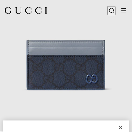
1
/
4