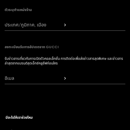
ตัวระบุตำแหน่งร้าน
ประเทศ/ภูมิภาค, เมือง
ลงทะเบียนรับการอัปเดตจาก GUCCI
รับข่าวสารเกี่ยวกับการเปิดตัวคอลเล็กชั่น การติดต่อเพื่อส่งข่าวสารสุดพิเศษ และข่าวสาร
ล่าสุดจากแบรนด์สุดเอ็กซ์คลูซีฟก่อนใคร
อีเมล
มีอะไรให้เราช่วยไหม