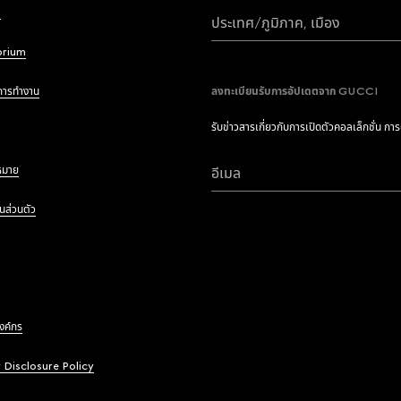
i
ประเทศ/ภูมิภาค, เมือง
brium
การทำงาน
ลงทะเบียนรับการอัปเดตจาก GUCCI
รับข่าวสารเกี่ยวกับการเปิดตัวคอลเล็กชั่น กา
หมาย
อีเมล
นส่วนตัว
องค์กร
y Disclosure Policy