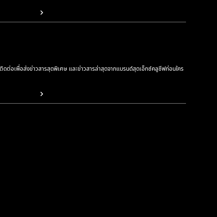
รติดต่อเพื่อส่งข่าวสารสุดพิเศษ และข่าวสารล่าสุดจากแบรนด์สุดเอ็กซ์คลูซีฟก่อนใคร