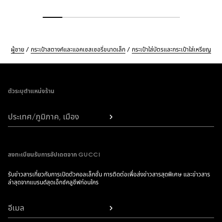
ผู้ชาย
กระเป๋าสตางค์และแอคเซสเซอรี่ขนาดเล็ก
กระเป๋าใส่บัตรและกระเป๋าใส่เหรียญ
Footer
ตัวระบุตำแหน่งร้าน
ประเทศ/ภูมิภาค, เมือง
ลงทะเบียนรับการอัปเดตจาก GUCCI
รับข่าวสารเกี่ยวกับการเปิดตัวคอลเล็กชั่น การติดต่อเพื่อส่งข่าวสารสุดพิเศษ และข่าวสาร
ล่าสุดจากแบรนด์สุดเอ็กซ์คลูซีฟก่อนใคร
อีเมล