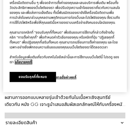
เครื่องมือติดตามอื่น ๆ เพื่อจดจำการตั้งค่าของคุณและเสนอบริการเพิ่มเติม พร้อมทั้ง
วัดประสิทธิภาพของเว็บไซต์ของเรา เพื่อปรับปรุงความเข้าใจของเราเกี่ยวกับความสนใจ
ของคุณ และเพื่อส่งการแจ้งเตือน ทั้งนี้พันธมิตรของเรายังใช้เครื่องมือติดตามเพื่อ
การนำส่งโฆษณาส่วนบุคคลตามพฤติกรรมการท่องเว็บและโปรไฟล์ของคุณ ซึ่งรวมถึง
การใช้โปรไฟล์หรือเพื่อให้คุณแชร์เนื้อหาของเราบนเครือข่ายสังคมออนไลน์ของคุณ.
คุณสามารถคลิกที่ "ยอมรับคุกกี้ทั้งหมด" เพื่อยินยอมการใช้งานที่กล่าวถึงข้างต้น
คลิก "การตั้งค่าคุกกี้" เพื่อกำหนดค่าตัวเลือกของคุณ หรือคลิกที่ปุ่ม "ปฏิเสธคุกกี้
ทั้งหมด" เพื่อปฏิเสธคุกกี้เสริมทั้งหมด คุณสามารถเปลี่ยนการตั้งค่าของคุณ และโดย
เฉพาะอย่างยิ่งเพิกถอนความยินยอมของคุณบนเว็บไซต์ของเราได้ตลอดเวลา
สำหรับข้อมูลเพิ่มเติมเกี่ยวกับเทคโนโลยีเหล่านี้และการใช้งานบนเว็บไซต์นี้ โปรดดู ของ
เรา
นโยบายคุกกี้
คำอธิบายสินค้า
ยอมรับคุกกี้ทั้งหมด
การตั้งค่าคุกกี้
Style ‎875937 AAGTU 1000
Generation Gucci สำรวจรหัสจากคลังสินค้าของแบรนด์ และ
ผสานการออกแบบหลายรุ่นเข้าด้วยกันในเนื้อหาเชิงสุนทรีย์
เดียวกัน หนัง GG เจาะรูนำเสนอสัมผัสเอกลักษณ์ให้กับเครื่องหนัง
ขนาดเล็กที่มีความหลากหลาย เช่น กระเป๋าใส่บัตรใบนี้
รายละเอียดสินค้า