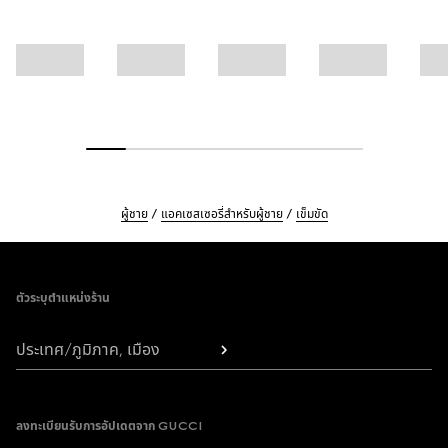
ผู้ชาย
แอคเซสเซอรี่สำหรับผู้ชาย
เข็มขัด
Footer
ตัวระบุตำแหน่งร้าน
ประเทศ/ภูมิภาค, เมือง
ลงทะเบียนรับการอัปเดตจาก GUCCI