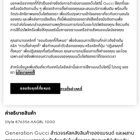
นอกเหนือจากคุกกี้ที่จำเป็นอย่างยิ่งต่อการดำเนินงานของเว็บไซต์นี้ Gucci ใช้คุกกี้และ
เครื่องมือติดตามอื่น ๆ เพื่อจดจำการตั้งค่าของคุณและเสนอบริการเพิ่มเติม พร้อมทั้ง
วัดประสิทธิภาพของเว็บไซต์ของเรา เพื่อปรับปรุงความเข้าใจของเราเกี่ยวกับความสนใจ
ของคุณ และเพื่อส่งการแจ้งเตือน ทั้งนี้พันธมิตรของเรายังใช้เครื่องมือติดตามเพื่อ
การนำส่งโฆษณาส่วนบุคคลตามพฤติกรรมการท่องเว็บและโปรไฟล์ของคุณ ซึ่งรวมถึง
การใช้โปรไฟล์หรือเพื่อให้คุณแชร์เนื้อหาของเราบนเครือข่ายสังคมออนไลน์ของคุณ.
คุณสามารถคลิกที่ "ยอมรับคุกกี้ทั้งหมด" เพื่อยินยอมการใช้งานที่กล่าวถึงข้างต้น
คลิก "การตั้งค่าคุกกี้" เพื่อกำหนดค่าตัวเลือกของคุณ หรือคลิกที่ปุ่ม "ปฏิเสธคุกกี้
ทั้งหมด" เพื่อปฏิเสธคุกกี้เสริมทั้งหมด คุณสามารถเปลี่ยนการตั้งค่าของคุณ และโดย
เฉพาะอย่างยิ่งเพิกถอนความยินยอมของคุณบนเว็บไซต์ของเราได้ตลอดเวลา
สำหรับข้อมูลเพิ่มเติมเกี่ยวกับเทคโนโลยีเหล่านี้และการใช้งานบนเว็บไซต์นี้ โปรดดู ของ
เรา
นโยบายคุกกี้
ยอมรับคุกกี้ทั้งหมด
การตั้งค่าคุกกี้
คำอธิบายสินค้า
Style ‎876356 AAGRL 1000
Generation Gucci สำรวจรหัสคลังสินค้าของแบรนด์ และผสาน