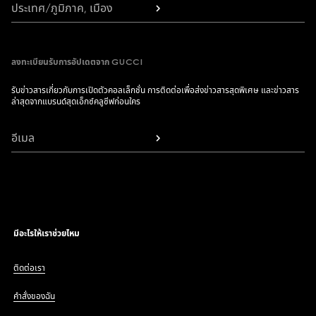
ประเทศ/ภูมิภาค, เมือง
ลงทะเบียนรับการอัปเดตจาก GUCCI
รับข่าวสารเกี่ยวกับการเปิดตัวคอลเล็กชั่น การติดต่อเพื่อส่งข่าวสารสุดพิเศษ และข่าวสาร
ล่าสุดจากแบรนด์สุดเอ็กซ์คลูซีฟก่อนใคร
อีเมล
มีอะไรให้เราช่วยไหม
ติดต่อเรา
คำสั่งของฉัน