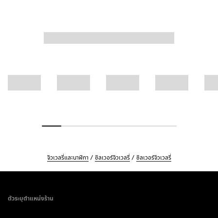
จิวเวลรี่และนาฬิกา
ซิลเวอร์จิวเวลรี่
ซิลเวอร์จิวเวลรี่
Footer
ตัวระบุตำแหน่งร้าน