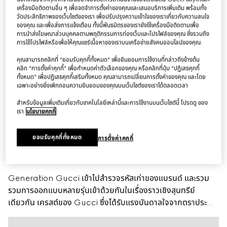
เครื่องมือติดตามอื่น ๆ เพื่อจดจำการตั้งค่าของคุณและเสนอบริการเพิ่มเติม พร้อมทั้ง
วัดประสิทธิภาพของเว็บไซต์ของเรา เพื่อปรับปรุงความเข้าใจของเราเกี่ยวกับความสนใจ
ของคุณ และเพื่อส่งการแจ้งเตือน ทั้งนี้พันธมิตรของเรายังใช้เครื่องมือติดตามเพื่อ
การนำส่งโฆษณาส่วนบุคคลตามพฤติกรรมการท่องเว็บและโปรไฟล์ของคุณ ซึ่งรวมถึง
การใช้โปรไฟล์หรือเพื่อให้คุณแชร์เนื้อหาของเราบนเครือข่ายสังคมออนไลน์ของคุณ.
คุณสามารถคลิกที่ "ยอมรับคุกกี้ทั้งหมด" เพื่อยินยอมการใช้งานที่กล่าวถึงข้างต้น
คลิก "การตั้งค่าคุกกี้" เพื่อกำหนดค่าตัวเลือกของคุณ หรือคลิกที่ปุ่ม "ปฏิเสธคุกกี้
ทั้งหมด" เพื่อปฏิเสธคุกกี้เสริมทั้งหมด คุณสามารถเปลี่ยนการตั้งค่าของคุณ และโดย
เฉพาะอย่างยิ่งเพิกถอนความยินยอมของคุณบนเว็บไซต์ของเราได้ตลอดเวลา
สำหรับข้อมูลเพิ่มเติมเกี่ยวกับเทคโนโลยีเหล่านี้และการใช้งานบนเว็บไซต์นี้ โปรดดู ของ
เรา
นโยบายคุกกี้
ยอมรับคุกกี้ทั้งหมด
การตั้งค่าคุกกี้
คำอธิบายสินค้า
Style ‎874248 J8400 0818
Generation Gucci เข้าไปสำรวจรหัสเก่าของแบรนด์ และรวม
รวมการออกแบบหลายรุ่นเข้าด้วยกันในเรื่องราวเชิงสุนทรีย์
เดียวกัน เครสต์ของ Gucci ซึ่งได้รับแรงบันดาลใจจากตราประจำ
ตระกูล ได้ถูกนำมาใช้ในคอลเล็กชั่นซิลเวอร์จิวเวลรี่