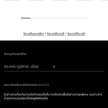
จิวเวลรี่และนาฬิกา
ซิลเวอร์จิวเวลรี่
ซิลเวอร์จิวเวลรี่
Footer
ตัวระบุตำแหน่งร้าน
ประเทศ/ภูมิภาค, เมือง
ลงทะเบียนรับการอัปเดตจาก GUCCI
รับข่าวสารเกี่ยวกับการเปิดตัวคอลเล็กชั่น การติดต่อเพื่อส่งข่าวสารสุดพิเศษ และข่าวสาร
ล่าสุดจากแบรนด์สุดเอ็กซ์คลูซีฟก่อนใคร