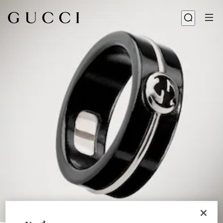
1
/
3