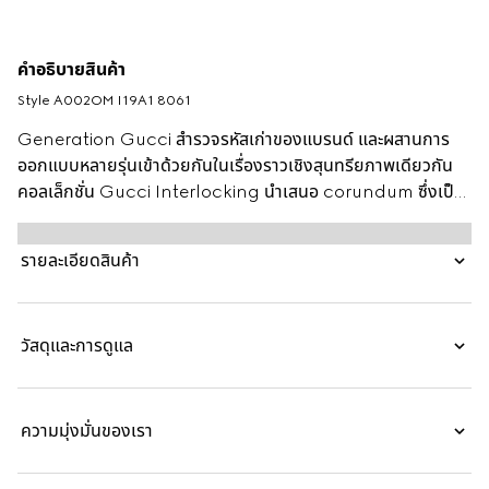
คำอธิบายสินค้า
Style ‎A002OM I19A1 8061
Generation Gucci สำรวจรหัสเก่าของแบรนด์ และผสานการ
ออกแบบหลายรุ่นเข้าด้วยกันในเรื่องราวเชิงสุนทรียภาพเดียวกัน
คอลเล็กชั่น Gucci Interlocking นำเสนอ corundum ซึ่งเป็น
อลูมิเนียมอัลลอยที่มีความแข็งแรงรองจากเพชรเท่านั้น แหวนวงนี้
โดดเด่นด้วยรายละเอียด Interlocking G คัตเอาท์แบบโดม
รายละเอียดสินค้า
วัสดุและการดูแล
ความมุ่งมั่นของเรา