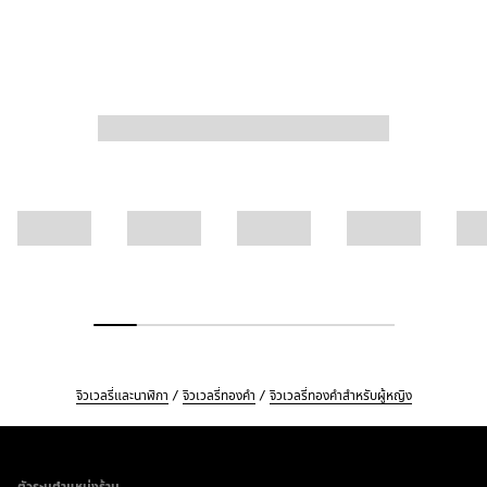
จิวเวลรี่และนาฬิกา
จิวเวลรี่ทองคำ
จิวเวลรี่ทองคำสำหรับผู้หญิง
Footer