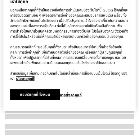
เราใช้คุกกี้
แหวน Gucci Interlocking corundum ring
นอกเหนือจากคุกกี้ที่จำเป็นอย่างยิ่งต่อการดำเนินงานของเว็บไซต์นี้ Gucci ใช้คุกกี้และ
฿36,000
เครื่องมือติดตามอื่น ๆ เพื่อจดจำการตั้งค่าของคุณและเสนอบริการเพิ่มเติม พร้อมทั้ง
วัดประสิทธิภาพของเว็บไซต์ของเรา เพื่อปรับปรุงความเข้าใจของเราเกี่ยวกับความสนใจ
ของคุณ และเพื่อส่งการแจ้งเตือน ทั้งนี้พันธมิตรของเรายังใช้เครื่องมือติดตามเพื่อ
การนำส่งโฆษณาส่วนบุคคลตามพฤติกรรมการท่องเว็บและโปรไฟล์ของคุณ ซึ่งรวมถึง
การใช้โปรไฟล์หรือเพื่อให้คุณแชร์เนื้อหาของเราบนเครือข่ายสังคมออนไลน์ของคุณ.
คุณสามารถคลิกที่ "ยอมรับคุกกี้ทั้งหมด" เพื่อยินยอมการใช้งานที่กล่าวถึงข้างต้น
คลิก "การตั้งค่าคุกกี้" เพื่อกำหนดค่าตัวเลือกของคุณ หรือคลิกที่ปุ่ม "ปฏิเสธคุกกี้
ทั้งหมด" เพื่อปฏิเสธคุกกี้เสริมทั้งหมด คุณสามารถเปลี่ยนการตั้งค่าของคุณ และโดย
เฉพาะอย่างยิ่งเพิกถอนความยินยอมของคุณบนเว็บไซต์ของเราได้ตลอดเวลา
สำหรับข้อมูลเพิ่มเติมเกี่ยวกับเทคโนโลยีเหล่านี้และการใช้งานบนเว็บไซต์นี้ โปรดดู ของ
เรา
นโยบายคุกกี้
ยอมรับคุกกี้ทั้งหมด
การตั้งค่าคุกกี้