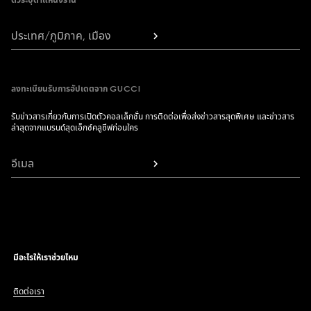
ตัวระบุตำแหน่งร้าน
ประเทศ/ภูมิภาค, เมือง
ลงทะเบียนรับการอัปเดตจาก GUCCI
รับข่าวสารเกี่ยวกับการเปิดตัวคอลเล็กชั่น การติดต่อเพื่อส่งข่าวสารสุดพิเศษ และข่าวสาร
ล่าสุดจากแบรนด์สุดเอ็กซ์คลูซีฟก่อนใคร
อีเมล
มีอะไรให้เราช่วยไหม
ติดต่อเรา