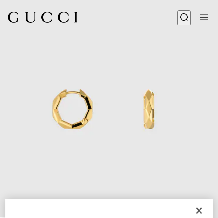
1
/
3