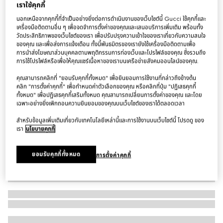
เราใช้คุกกี้
ต่างหู Gucci Link to Love studded earrings
นอกเหนือจากคุกกี้ที่จำเป็นอย่างยิ่งต่อการดำเนินงานของเว็บไซต์นี้ Gucci ใช้คุกกี้และ
฿92,000
เครื่องมือติดตามอื่น ๆ เพื่อจดจำการตั้งค่าของคุณและเสนอบริการเพิ่มเติม พร้อมทั้ง
วัดประสิทธิภาพของเว็บไซต์ของเรา เพื่อปรับปรุงความเข้าใจของเราเกี่ยวกับความสนใจ
ตัวแปร
เยลโลว์โกลด์ 18k
ของคุณ และเพื่อส่งการแจ้งเตือน ทั้งนี้พันธมิตรของเรายังใช้เครื่องมือติดตามเพื่อ
การนำส่งโฆษณาส่วนบุคคลตามพฤติกรรมการท่องเว็บและโปรไฟล์ของคุณ ซึ่งรวมถึง
การใช้โปรไฟล์หรือเพื่อให้คุณแชร์เนื้อหาของเราบนเครือข่ายสังคมออนไลน์ของคุณ.
คุณสามารถคลิกที่ "ยอมรับคุกกี้ทั้งหมด" เพื่อยินยอมการใช้งานที่กล่าวถึงข้างต้น
คลิก "การตั้งค่าคุกกี้" เพื่อกำหนดค่าตัวเลือกของคุณ หรือคลิกที่ปุ่ม "ปฏิเสธคุกกี้
ทั้งหมด" เพื่อปฏิเสธคุกกี้เสริมทั้งหมด คุณสามารถเปลี่ยนการตั้งค่าของคุณ และโดย
เฉพาะอย่างยิ่งเพิกถอนความยินยอมของคุณบนเว็บไซต์ของเราได้ตลอดเวลา
สำหรับข้อมูลเพิ่มเติมเกี่ยวกับเทคโนโลยีเหล่านี้และการใช้งานบนเว็บไซต์นี้ โปรดดู ของ
เรา
นโยบายคุกกี้
ยอมรับคุกกี้ทั้งหมด
การตั้งค่าคุกกี้