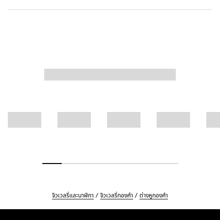
จิวเวลรี่และนาฬิกา
จิวเวลรี่ทองคำ
ต่างหูทองคำ
Footer