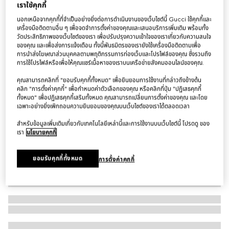
เราใช้คุกกี้
ต่างหู Gucci Interlocking 18k stud earrings
นอกเหนือจากคุกกี้ที่จำเป็นอย่างยิ่งต่อการดำเนินงานของเว็บไซต์นี้ Gucci ใช้คุกกี้และ
฿87,500
เครื่องมือติดตามอื่น ๆ เพื่อจดจำการตั้งค่าของคุณและเสนอบริการเพิ่มเติม พร้อมทั้ง
วัดประสิทธิภาพของเว็บไซต์ของเรา เพื่อปรับปรุงความเข้าใจของเราเกี่ยวกับความสนใจ
ตัวแปร
โรสโกลด์ 18k
ของคุณ และเพื่อส่งการแจ้งเตือน ทั้งนี้พันธมิตรของเรายังใช้เครื่องมือติดตามเพื่อ
การนำส่งโฆษณาส่วนบุคคลตามพฤติกรรมการท่องเว็บและโปรไฟล์ของคุณ ซึ่งรวมถึง
การใช้โปรไฟล์หรือเพื่อให้คุณแชร์เนื้อหาของเราบนเครือข่ายสังคมออนไลน์ของคุณ.
คุณสามารถคลิกที่ "ยอมรับคุกกี้ทั้งหมด" เพื่อยินยอมการใช้งานที่กล่าวถึงข้างต้น
คลิก "การตั้งค่าคุกกี้" เพื่อกำหนดค่าตัวเลือกของคุณ หรือคลิกที่ปุ่ม "ปฏิเสธคุกกี้
ทั้งหมด" เพื่อปฏิเสธคุกกี้เสริมทั้งหมด คุณสามารถเปลี่ยนการตั้งค่าของคุณ และโดย
เฉพาะอย่างยิ่งเพิกถอนความยินยอมของคุณบนเว็บไซต์ของเราได้ตลอดเวลา
สำหรับข้อมูลเพิ่มเติมเกี่ยวกับเทคโนโลยีเหล่านี้และการใช้งานบนเว็บไซต์นี้ โปรดดู ของ
เรา
นโยบายคุกกี้
ยอมรับคุกกี้ทั้งหมด
การตั้งค่าคุกกี้