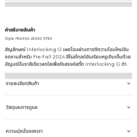
คำอธิบายสินค้า
Style ‎786554 J85S0 5783
สัญลักษณ์ Interlocking G เผยโฉมผ่านการตีความโฉมใหม่อัน
งดงามสำหรับ Pre-Fall 2024 สีโรสโกลด์อันเรียบหรูเติมเต็มด้วย
อัญมณีโมราสีเขียวสดใสเพื่อรังสรรค์สตั๊ด Interlocking G ต่างหู
คู่นี้นี้สวมใส่ได้อย่างลงตัวกับแอคเซสเซอรี่อื่นๆ จากไลน์เดียวกัน
รายละเอียดสินค้า
วัสดุและการดูแล
ความมุ่งมั่นของเรา