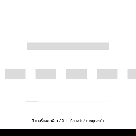
จิวเวลรี่และนาฬิกา
จิวเวลรี่ทองคำ
ต่างหูทองคำ
Footer