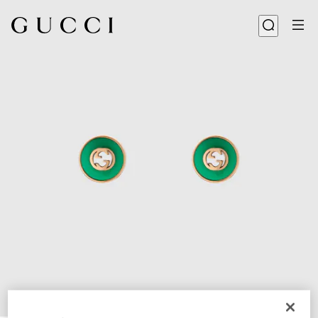
1
/
3