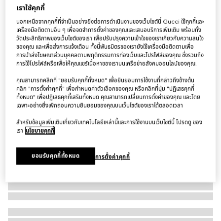
เราใช้คุกกี้
สร้อยข้อมือ Gucci Interlocking 18k chain bracelet
นอกเหนือจากคุกกี้ที่จำเป็นอย่างยิ่งต่อการดำเนินงานของเว็บไซต์นี้ Gucci ใช้คุกกี้และ
฿87,500
เครื่องมือติดตามอื่น ๆ เพื่อจดจำการตั้งค่าของคุณและเสนอบริการเพิ่มเติม พร้อมทั้ง
ตัวแปร
โรสโกลด์ 18k
วัดประสิทธิภาพของเว็บไซต์ของเรา เพื่อปรับปรุงความเข้าใจของเราเกี่ยวกับความสนใจ
ของคุณ และเพื่อส่งการแจ้งเตือน ทั้งนี้พันธมิตรของเรายังใช้เครื่องมือติดตามเพื่อ
การนำส่งโฆษณาส่วนบุคคลตามพฤติกรรมการท่องเว็บและโปรไฟล์ของคุณ ซึ่งรวมถึง
การใช้โปรไฟล์หรือเพื่อให้คุณแชร์เนื้อหาของเราบนเครือข่ายสังคมออนไลน์ของคุณ.
คุณสามารถคลิกที่ "ยอมรับคุกกี้ทั้งหมด" เพื่อยินยอมการใช้งานที่กล่าวถึงข้างต้น
คลิก "การตั้งค่าคุกกี้" เพื่อกำหนดค่าตัวเลือกของคุณ หรือคลิกที่ปุ่ม "ปฏิเสธคุกกี้
ทั้งหมด" เพื่อปฏิเสธคุกกี้เสริมทั้งหมด คุณสามารถเปลี่ยนการตั้งค่าของคุณ และโดย
เฉพาะอย่างยิ่งเพิกถอนความยินยอมของคุณบนเว็บไซต์ของเราได้ตลอดเวลา
สำหรับข้อมูลเพิ่มเติมเกี่ยวกับเทคโนโลยีเหล่านี้และการใช้งานบนเว็บไซต์นี้ โปรดดู ของ
เรา
นโยบายคุกกี้
ยอมรับคุกกี้ทั้งหมด
การตั้งค่าคุกกี้