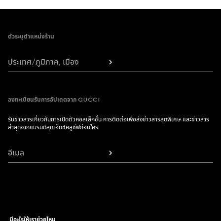
Footer
ตัวระบุตำแหน่งร้าน
ประเทศ/ภูมิภาค, เมือง
ลงทะเบียนรับการอัปเดตจาก GUCCI
รับข่าวสารเกี่ยวกับการเปิดตัวคอลเล็กชั่น การติดต่อเพื่อส่งข่าวสารสุดพิเศษ และข่าวสาร
ล่าสุดจากแบรนด์สุดเอ็กซ์คลูซีฟก่อนใคร
อีเมล
มีอะไรให้เราช่วยไหม