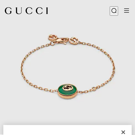
1
/
5