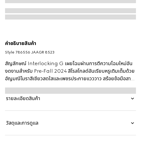
คำอธิบายสินค้า
Style ‎786556 JAAGR 8523
สัญลักษณ์ Interlocking G เผยโฉมผ่านการตีความโฉมใหม่อัน
งดงามสำหรับ Pre-Fall 2024 สีโรสโกลด์อันเรียบหรูเติมเต็มด้วย
อัญมณีโมราสีเขียวสดใสและเพชรประกายแวววาว สร้อยข้อมือสาย
โซ่เส้นนี้สวมใส่ได้อย่างลงตัวกับแอคเซสเซอรี่อื่นๆ จากไลน์เดียวกัน
รายละเอียดสินค้า
วัสดุและการดูแล