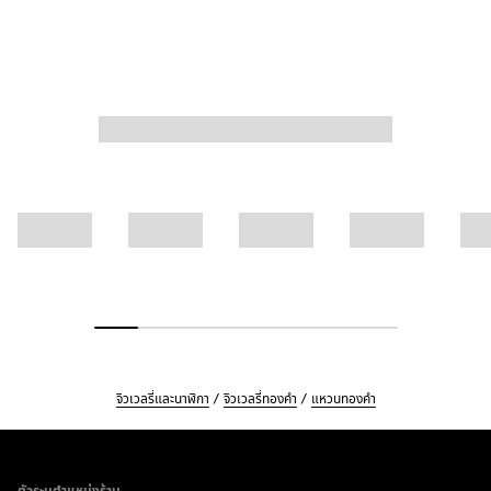
จิวเวลรี่และนาฬิกา
จิวเวลรี่ทองคำ
แหวนทองคำ
Footer