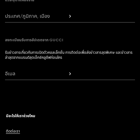
ตัวระบุตำแหน่งร้าน
ประเทศ/ภูมิภาค, เมือง
ลงทะเบียนรับการอัปเดตจาก GUCCI
รับข่าวสารเกี่ยวกับการเปิดตัวคอลเล็กชั่น การติดต่อเพื่อส่งข่าวสารสุดพิเศษ และข่าวสาร
ล่าสุดจากแบรนด์สุดเอ็กซ์คลูซีฟก่อนใคร
อีเมล
มีอะไรให้เราช่วยไหม
ติดต่อเรา