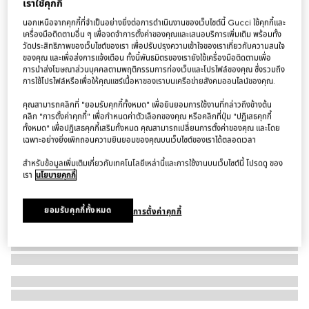
เราใช้คุกกี้
แหวน Dionysus crystal ring
นอกเหนือจากคุกกี้ที่จำเป็นอย่างยิ่งต่อการดำเนินงานของเว็บไซต์นี้ Gucci ใช้คุกกี้และ
฿36,000
เครื่องมือติดตามอื่น ๆ เพื่อจดจำการตั้งค่าของคุณและเสนอบริการเพิ่มเติม พร้อมทั้ง
วัดประสิทธิภาพของเว็บไซต์ของเรา เพื่อปรับปรุงความเข้าใจของเราเกี่ยวกับความสนใจ
ของคุณ และเพื่อส่งการแจ้งเตือน ทั้งนี้พันธมิตรของเรายังใช้เครื่องมือติดตามเพื่อ
การนำส่งโฆษณาส่วนบุคคลตามพฤติกรรมการท่องเว็บและโปรไฟล์ของคุณ ซึ่งรวมถึง
การใช้โปรไฟล์หรือเพื่อให้คุณแชร์เนื้อหาของเราบนเครือข่ายสังคมออนไลน์ของคุณ.
คุณสามารถคลิกที่ "ยอมรับคุกกี้ทั้งหมด" เพื่อยินยอมการใช้งานที่กล่าวถึงข้างต้น
คลิก "การตั้งค่าคุกกี้" เพื่อกำหนดค่าตัวเลือกของคุณ หรือคลิกที่ปุ่ม "ปฏิเสธคุกกี้
ทั้งหมด" เพื่อปฏิเสธคุกกี้เสริมทั้งหมด คุณสามารถเปลี่ยนการตั้งค่าของคุณ และโดย
เฉพาะอย่างยิ่งเพิกถอนความยินยอมของคุณบนเว็บไซต์ของเราได้ตลอดเวลา
สำหรับข้อมูลเพิ่มเติมเกี่ยวกับเทคโนโลยีเหล่านี้และการใช้งานบนเว็บไซต์นี้ โปรดดู ของ
เรา
นโยบายคุกกี้
ยอมรับคุกกี้ทั้งหมด
การตั้งค่าคุกกี้