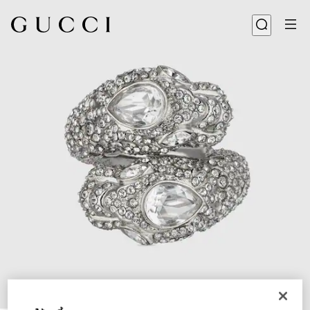
1
/
3