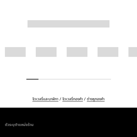
จิวเวลรี่และนาฬิกา
จิวเวลรี่ทองคำ
ต่างหูทองคำ
Footer
ตัวระบุตำแหน่งร้าน