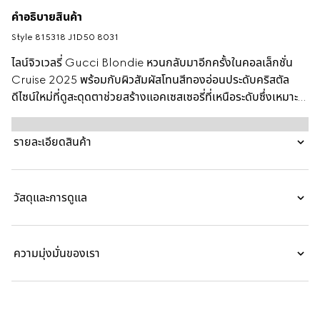
คำอธิบายสินค้า
Style ‎815318 J1D50 8031
ไลน์จิวเวลรี่ Gucci Blondie หวนกลับมาอีกครั้งในคอลเล็กชั่น
Cruise 2025 พร้อมกับผิวสัมผัสโทนสีทองอ่อนประดับคริสตัล
ดีไซน์ใหม่ที่ดูสะดุดตาช่วยสร้างแอคเซสเซอรี่ที่เหนือระดับซึ่งเหมาะ
สำหรับใส่ได้ตั้งแต่วันจรดค่ำ ต่างหูห่วงคู่นี้มาพร้อม Round
Interlocking G คัตเอาท์ประดับคริสตัลบาเก็ต
รายละเอียดสินค้า
วัสดุและการดูแล
ความมุ่งมั่นของเรา