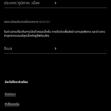
ประเทศ/ภูมิภาค, เมือง
ลงทะเบียนรับการอัปเดตจาก GUCCI
รับข่าวสารเกี่ยวกับการเปิดตัวคอลเล็กชั่น การติดต่อเพื่อส่งข่าวสารสุดพิเศษ และข่าวสาร
ล่าสุดจากแบรนด์สุดเอ็กซ์คลูซีฟก่อนใคร
อีเมล
มีอะไรให้เราช่วยไหม
ติดต่อเรา
คำสั่งของฉัน