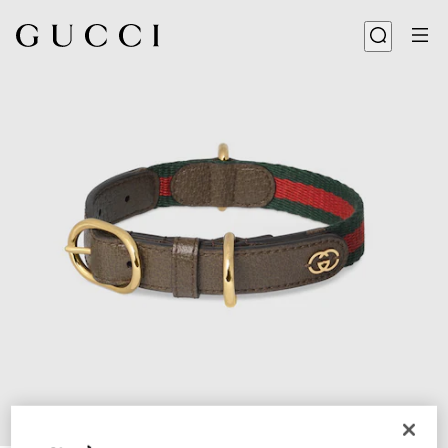
1
/
5