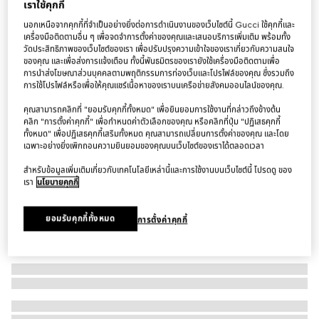
เราใช้คุกกี้
ปลอกคอ Small/medium pet collar
นอกเหนือจากคุกกี้ที่จำเป็นอย่างยิ่งต่อการดำเนินงานของเว็บไซต์นี้ Gucci ใช้คุกกี้และ
฿10,500
เครื่องมือติดตามอื่น ๆ เพื่อจดจำการตั้งค่าของคุณและเสนอบริการเพิ่มเติม พร้อมทั้ง
วัดประสิทธิภาพของเว็บไซต์ของเรา เพื่อปรับปรุงความเข้าใจของเราเกี่ยวกับความสนใจ
ตัวแปร
ผ้าสีเขียวและสีแดง
ของคุณ และเพื่อส่งการแจ้งเตือน ทั้งนี้พันธมิตรของเรายังใช้เครื่องมือติดตามเพื่อ
การนำส่งโฆษณาส่วนบุคคลตามพฤติกรรมการท่องเว็บและโปรไฟล์ของคุณ ซึ่งรวมถึง
การใช้โปรไฟล์หรือเพื่อให้คุณแชร์เนื้อหาของเราบนเครือข่ายสังคมออนไลน์ของคุณ.
คุณสามารถคลิกที่ "ยอมรับคุกกี้ทั้งหมด" เพื่อยินยอมการใช้งานที่กล่าวถึงข้างต้น
คลิก "การตั้งค่าคุกกี้" เพื่อกำหนดค่าตัวเลือกของคุณ หรือคลิกที่ปุ่ม "ปฏิเสธคุกกี้
ทั้งหมด" เพื่อปฏิเสธคุกกี้เสริมทั้งหมด คุณสามารถเปลี่ยนการตั้งค่าของคุณ และโดย
เฉพาะอย่างยิ่งเพิกถอนความยินยอมของคุณบนเว็บไซต์ของเราได้ตลอดเวลา
สำหรับข้อมูลเพิ่มเติมเกี่ยวกับเทคโนโลยีเหล่านี้และการใช้งานบนเว็บไซต์นี้ โปรดดู ของ
เรา
นโยบายคุกกี้
ยอมรับคุกกี้ทั้งหมด
การตั้งค่าคุกกี้