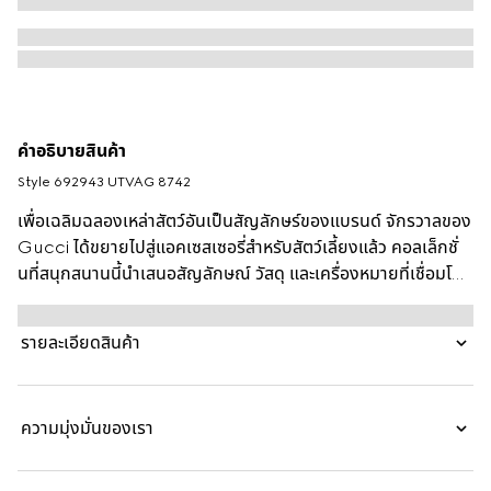
คำอธิบายสินค้า
Style ‎692943 UTVAG 8742
เพื่อเฉลิมฉลองเหล่าสัตว์อันเป็นสัญลักษร์ของแบรนด์ จักรวาลของ
Gucci ได้ขยายไปสู่แอคเซสเซอรี่สำหรับสัตว์เลี้ยงแล้ว คอลเล็กชั่
นที่สนุกสนานนี้นำเสนอสัญลักษณ์ วัสดุ และเครื่องหมายที่เชื่อมโยง
กับแบรนด์ซึ่งถูกตีความใหม่ในรูปแบบย่อส่วน ในครั้งนี้ แถบ Web
ได้ถูกนำมาสร้างสรรค์เป็นปลอกคอสีเขียวและสีแดง
รายละเอียดสินค้า
ความมุ่งมั่นของเรา