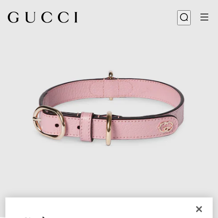
1
/
7