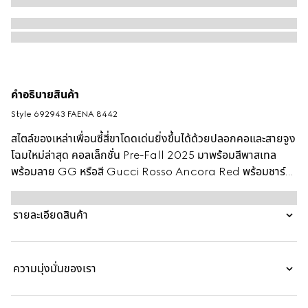
คำอธิบายสินค้า
Style ‎692943 FAENA 8442
สไตล์ของเหล่าเพื่อนซี้สี่ขาโดดเด่นยิ่งขึ้นได้ด้วยปลอกคอและสายจูง
โฉมใหม่ล่าสุด คอลเล็กชั่น Pre-Fall 2025 มาพร้อมสีพาสเทล
พร้อมลาย GG หรือสี Gucci Rosso Ancora Red พร้อมชาร์ม
ห้อยรูปอุ้งเท้าที่ดูขี้เล่น ปลอกคอสัตว์เลี้ยงชิ้นนี้นำเสนอในรูปแบบ
ผ้าเคลือบ GG Monogram พร้อมรายละเอียด Interlocking
รายละเอียดสินค้า
G ขนาดมินิ
ความมุ่งมั่นของเรา