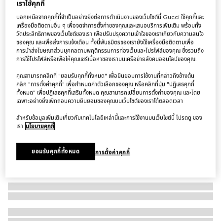
เราใช้คุกกี้
ปลอกคอ Small/medium collar
นอกเหนือจากคุกกี้ที่จำเป็นอย่างยิ่งต่อการดำเนินงานของเว็บไซต์นี้ Gucci ใช้คุกกี้และ
฿12,800
เครื่องมือติดตามอื่น ๆ เพื่อจดจำการตั้งค่าของคุณและเสนอบริการเพิ่มเติม พร้อมทั้ง
วัดประสิทธิภาพของเว็บไซต์ของเรา เพื่อปรับปรุงความเข้าใจของเราเกี่ยวกับความสนใจ
ตัวแปร
ผ้าสีชมพูแป้งฝุ่น
ของคุณ และเพื่อส่งการแจ้งเตือน ทั้งนี้พันธมิตรของเรายังใช้เครื่องมือติดตามเพื่อ
การนำส่งโฆษณาส่วนบุคคลตามพฤติกรรมการท่องเว็บและโปรไฟล์ของคุณ ซึ่งรวมถึง
การใช้โปรไฟล์หรือเพื่อให้คุณแชร์เนื้อหาของเราบนเครือข่ายสังคมออนไลน์ของคุณ.
คุณสามารถคลิกที่ "ยอมรับคุกกี้ทั้งหมด" เพื่อยินยอมการใช้งานที่กล่าวถึงข้างต้น
คลิก "การตั้งค่าคุกกี้" เพื่อกำหนดค่าตัวเลือกของคุณ หรือคลิกที่ปุ่ม "ปฏิเสธคุกกี้
ทั้งหมด" เพื่อปฏิเสธคุกกี้เสริมทั้งหมด คุณสามารถเปลี่ยนการตั้งค่าของคุณ และโดย
เฉพาะอย่างยิ่งเพิกถอนความยินยอมของคุณบนเว็บไซต์ของเราได้ตลอดเวลา
สำหรับข้อมูลเพิ่มเติมเกี่ยวกับเทคโนโลยีเหล่านี้และการใช้งานบนเว็บไซต์นี้ โปรดดู ของ
เรา
นโยบายคุกกี้
ยอมรับคุกกี้ทั้งหมด
การตั้งค่าคุกกี้