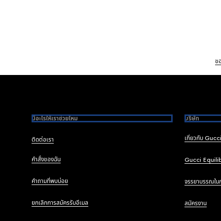
ขอ
Footer
มีอะไรให้เราช่วยไหม
บริษัท
เกี่ยวกับ Gucc
ติดต่อเรา
คำสั่งของฉัน
Gucci Equili
คำถามที่พบบ่อย
จรรยาบรรณใน
ยกเลิกการสมัครรับอีเมล
สมัครงาน