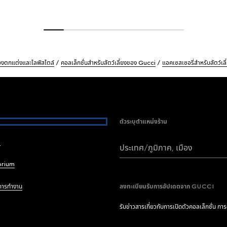
งตกแต่งและไลฟ์สไตล์
คอลเล็กชั่นสำหรับสัตว์เลี้ยงของ Gucci
แอคเซสเซอรี่สำหรับสัตว์เลี
ตัวระบุตำแหน่งร้าน
i
ประเทศ/ภูมิภาค, เมือง
brium
การทำงาน
ลงทะเบียนรับการอัปเดตจาก GUCCI
รับข่าวสารเกี่ยวกับการเปิดตัวคอลเล็กชั่น กา