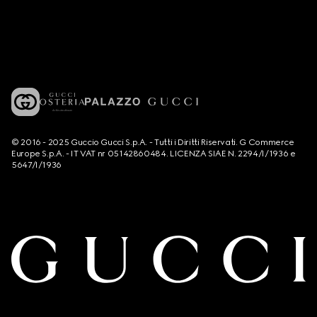
© 2016 - 2025 Guccio Gucci S.p.A. - Tutti i Diritti Riservati. G Commerce
Europe S.p.A. - IT VAT nr 05142860484. LICENZA SIAE N. 2294/I/1936 e
5647/I/1936