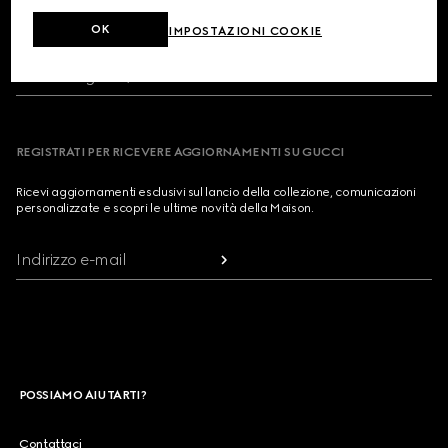
RICERCA NEGOZIO
OK
IMPOSTAZIONI COOKIE
Paese/Regione, Città
REGISTRATI PER RICEVERE AGGIORNAMENTI SU GUCCI
Ricevi aggiornamenti esclusivi sul lancio della collezione, comunicazioni
personalizzate e scopri le ultime novità della Maison.
Indirizzo e-mail
POSSIAMO AIUTARTI?
Contattaci