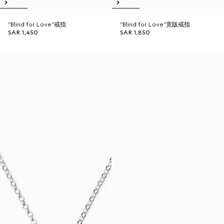
“Blind for Love”戒指
“Blind for Love”宽版戒指
SAR 1,450
SAR 1,850