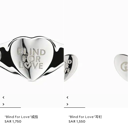
“Blind For Love”戒指
“Blind For Love”耳钉
SAR 1,750
SAR 1,550