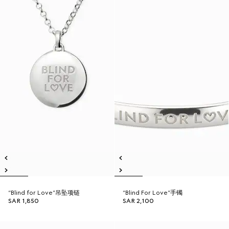
“Blind for Love”吊坠项链
“Blind For Love”手镯
SAR 1,850
SAR 2,100