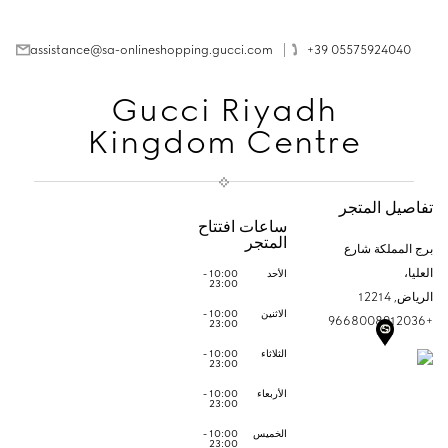
assistance@sa-onlineshopping.gucci.com
‎+39 05575924040
Gucci Riyadh
Kingdom Centre
تفاصيل المتجر
ساعات افتتاح
المتجر
برج المملكة شارع
العليا،
الأحد
10:00 -
23:00
الرياض,
12214
الاثنين
10:00 -
+9668008912036
23:00
الثلاثاء
10:00 -
23:00
الأربعاء
10:00 -
23:00
الخميس
10:00 -
23:00