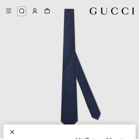
3
/
1