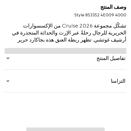
وصف المنتج
Style ‎853352 4E009 4000
تشكّل مجموعة Cruise 2026 من الإكسسوارات
الحريرية للرجال رحلةً عبر الإرث والحداثة المتجذرة في
أرشيف غوتشي. تظهر ربطة العنق هذه بجاكارد حرير
بشعار G المتشابك وتكشف عن ملصق شعار Gucci
ونحلة على الجهة الخلفية.
تفاصيل المنتج
التزامنا