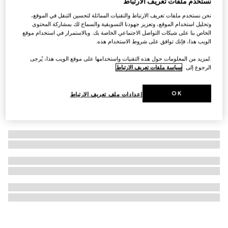
نستخدم ملفات تعريف الارتباط
ربطة عنق من جاكارد الحرير بشعار G المتشابك
نحن نستخدم ملفات تعريف الارتباط والتقنيات المماثلة لتحسين التنقل في الموقع،
وتحليل استخدام الموقع، وتعزيز جهودنا التسويقية والسماح لك بمشاركة المحتوى
SAR 1,000
الخاص بنا على شبكات التواصل الاجتماعي الخاصة بك. وبالاستمرار في استخدام موقع
الويب هذا، فإنك توافق على شروط الاستخدام هذه.
.لمزيد من المعلومات حول هذه التقنيات واستخدامها على موقع الويب هذا، يُرجى
الرجوع إلى
سياسة ملفات تعريف الارتباط
OK
إعدادات ملف تعريف الارتباط