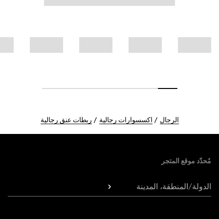
الرجال
اكسسوارات رجالية
ربطات عنق رجالية
Foote
مُحدّد موقع المتجر
الدولة/المنطقة، المدينة