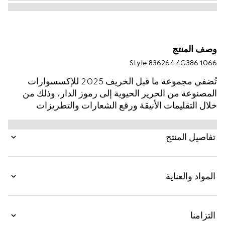
وصف المنتج
Style ‎836264 4G386 1066
تُضفي مجموعة ما قبل الخريف 2025 للإكسسوارات
المصنوعة من الحرير الحيوية إلى رموز الدار، وذلك من
خلال التقليمات الأنيقة ورقع الشعارات والتطريزات
المُرهفة. يتم تقديم هذا الوشاح بجاكارد صوف بنقش GG،
وذلك تكريماً لمونوغرام الدار الغني عن التعريف.
تفاصيل المنتج
المواد والعناية
التزامنا