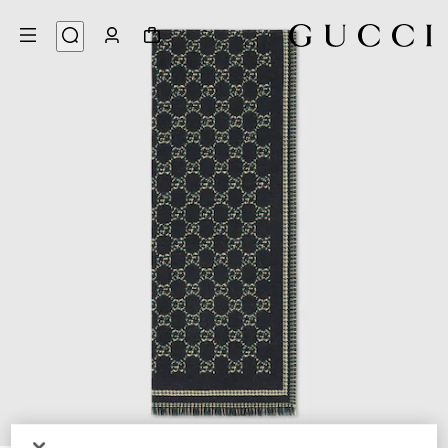
3
/
1