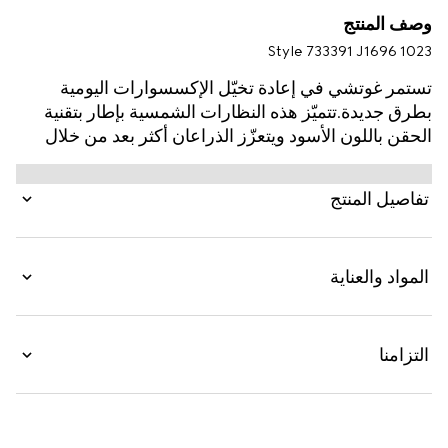
وصف المنتج
Style ‎733391 J1696 1023
تستمر غوتشي في إعادة تخيّل الإكسسوارات اليومية
بطرق جديدة.تتميّز هذه النظارات الشمسية بإطار بتقنية
الحقن باللون الأسود ويتعزّز الذراعان أكثر بعد من خلال
أحرف شعار الدار. يكتمل التصميم بعدستَين باللون البني
الداكن.
تفاصيل المنتج
المواد والعناية
التزامنا