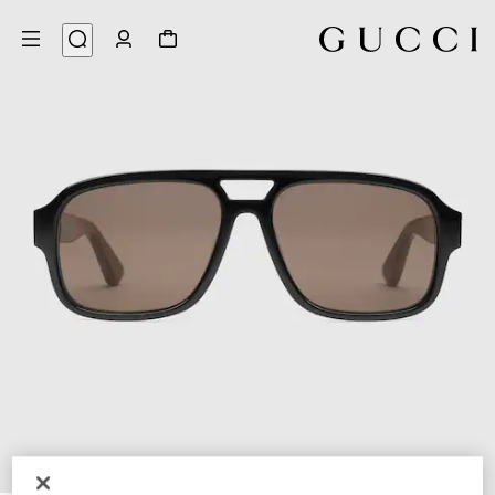
3
/
1