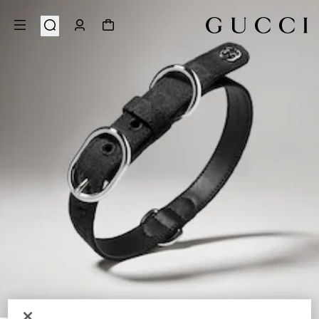
2
/
1