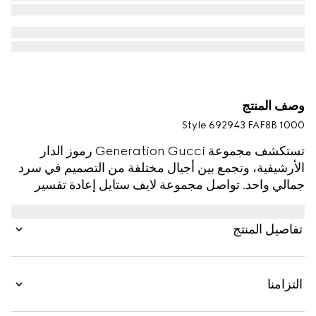
وصف المنتج
Style ‎692943 FAF8B 1000
تستكشف مجموعة Generation Gucci رموز الدار
الأرشيفية، وتجمع بين أجيال مختلفة من التصميم في سرد
جمالي واحد. تواصل مجموعة لايف ستايل إعادة تفسير
الزخارف المميّزة باستخدام مواد فاخرة، وحرفية معقدة،
وألوان غنية، مثل شعار GG المميّز على هذا التصميم.
تفاصيل المنتج
التزامنا