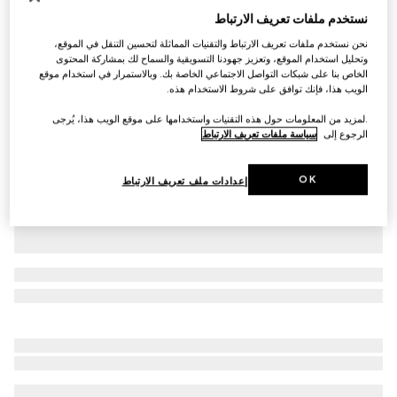
نستخدم ملفات تعريف الارتباط
التخصيص بالأحرف الأولى
طوق حيوان أليف صغير الحجم/متوسط الحجم
نحن نستخدم ملفات تعريف الارتباط والتقنيات المماثلة لتحسين التنقل في الموقع،
SAR 1,650
وتحليل استخدام الموقع، وتعزيز جهودنا التسويقية والسماح لك بمشاركة المحتوى
تنويعات
كانفاس GG باللون الأسود
الخاص بنا على شبكات التواصل الاجتماعي الخاصة بك. وبالاستمرار في استخدام موقع
الويب هذا، فإنك توافق على شروط الاستخدام هذه.
.لمزيد من المعلومات حول هذه التقنيات واستخدامها على موقع الويب هذا، يُرجى
الرجوع إلى
سياسة ملفات تعريف الارتباط
OK
إعدادات ملف تعريف الارتباط