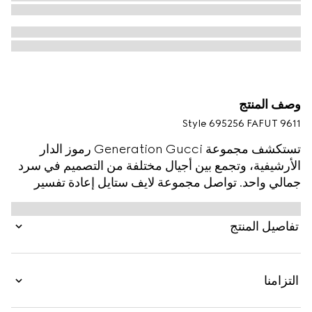
وصف المنتج
Style ‎695256 FAFUT 9611
تستكشف مجموعة Generation Gucci رموز الدار
الأرشيفية، وتجمع بين أجيال مختلفة من التصميم في سرد
جمالي واحد. تواصل مجموعة لايف ستايل إعادة تفسير
الزخارف المميّزة باستخدام مواد فاخرة، وحرفية معقدة،
وألوان غنية، مثل شعار GG المميّز على هذا التصميم.
تفاصيل المنتج
التزامنا