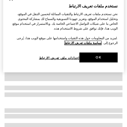
نستخدم ملفات تعريف الارتباط
التخصيص بالأحرف الأولى
طوق حيوان أليف كبير الحجم/كبير الحجم للغاية
نحن نستخدم ملفات تعريف الارتباط والتقنيات المماثلة لتحسين التنقل في الموقع،
SAR 1,750
وتحليل استخدام الموقع، وتعزيز جهودنا التسويقية والسماح لك بمشاركة المحتوى
تنويعات
كانفاس GG باللونين الرملي والبني
الخاص بنا على شبكات التواصل الاجتماعي الخاصة بك. وبالاستمرار في استخدام موقع
الويب هذا، فإنك توافق على شروط الاستخدام هذه.
.لمزيد من المعلومات حول هذه التقنيات واستخدامها على موقع الويب هذا، يُرجى
الرجوع إلى
سياسة ملفات تعريف الارتباط
OK
إعدادات ملف تعريف الارتباط