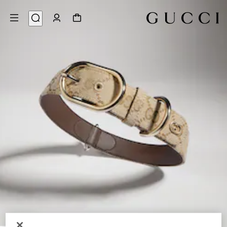
3
/
1