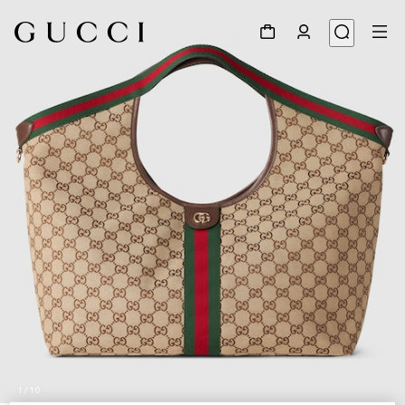
1
/
10