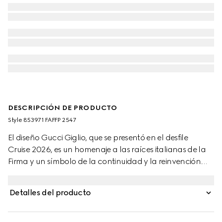
DESCRIPCIÓN DE PRODUCTO
Style ‎853971 FAFFP 2547
El diseño Gucci Giglio, que se presentó en el desfile
Cruise 2026, es un homenaje a las raíces italianas de la
Firma y un símbolo de la continuidad y la reinvención.
Este amplio bolso se ha fabricado en lona GG con un
ribete con tribanda Web y un neceser extraíble.
Detalles del producto