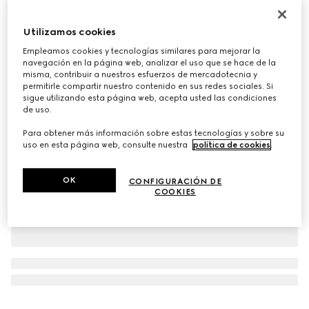
Personalizar con las iniciales
Bolso tote Gucci Giglio tamaño grande
Utilizamos cookies
€ 1.800
Empleamos cookies y tecnologías similares para mejorar la
Variaciones
lona GG beige y marrón
navegación en la página web, analizar el uso que se hace de la
misma, contribuir a nuestros esfuerzos de mercadotecnia y
permitirle compartir nuestro contenido en sus redes sociales. Si
sigue utilizando esta página web, acepta usted las condiciones
de uso.
Para obtener más información sobre estas tecnologías y sobre su
uso en esta página web, consulte nuestra
política de cookies
.
OK
CONFIGURACIÓN DE
COOKIES