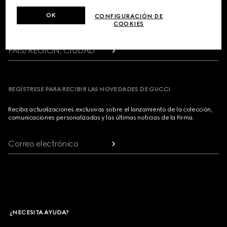
Footer
OK
CONFIGURACIÓN DE
COOKIES
LOCALIZADOR DE TIENDAS
PAÍS/REGIÓN, CIUDAD
REGÍSTRESE PARA RECIBIR LAS NOVEDADES DE GUCCI
Reciba actualizaciones exclusivas sobre el lanzamiento de la colección,
comunicaciones personalizadas y las últimas noticias de la Firma.
Correo electrónico
¿NECESITA AYUDA?