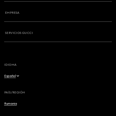
Contacto
EMPRESA
Mi pedido
Preguntas Frecuentes
SERVICIOS GUCCI
Desinscribirse al boletín
Mapa del sitio
Desistir del contrato aquí
IDIOMA
Español
English
PAÍS/REGIÓN
Français
Rumania
Deutsch