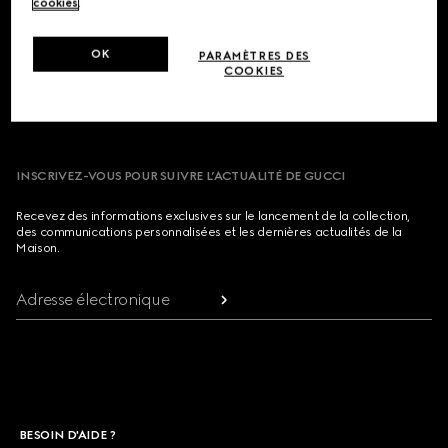
Footer
cookies
.
NOS BOUTIQUES
OK
PARAMÈTRES DES
COOKIES
PAYS/RÉGION, VILLE
INSCRIVEZ-VOUS POUR SUIVRE L’ACTUALITÉ DE GUCCI
Recevez des informations exclusives sur le lancement de la collection,
des communications personnalisées et les dernières actualités de la
Maison.
Adresse électronique
BESOIN D'AIDE ?