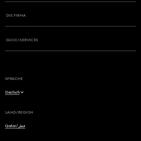
Kontaktieren Sie Uns
DIE FIRMA
Meine Bestellung
Häufig gestellte Fragen
GUCCI SERVICES
Von Newsletter abmelden
Sitemap
SPRACHE
Deutsch
English
LAND/REGION
عربي
Qatar/قطر
Français