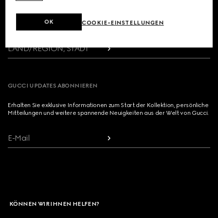
Footer
OK
COOKIE-EINSTELLUNGEN
FILIALSUCHE
LAND/REGION, STADT
GUCCI UPDATES ABONNIEREN
Erhalten Sie exklusive Informationen zum Start der Kollektion, persönliche
Mitteilungen und weitere spannende Neuigkeiten aus der Welt von Gucci.
E-Mail
KÖNNEN WIR IHNEN HELFEN?