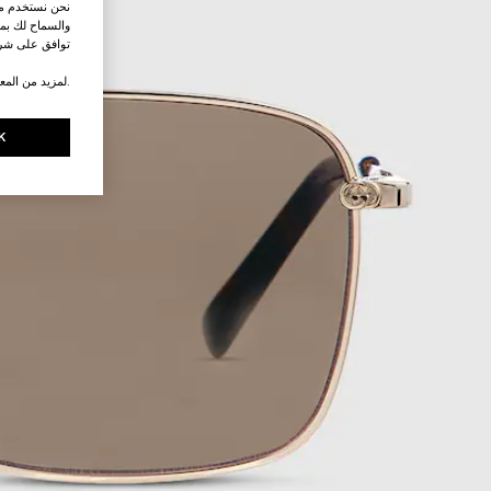
نحن نستخدم ملف
والسماح لك بمش
توافق على شرو
.لمزيد من المع
K