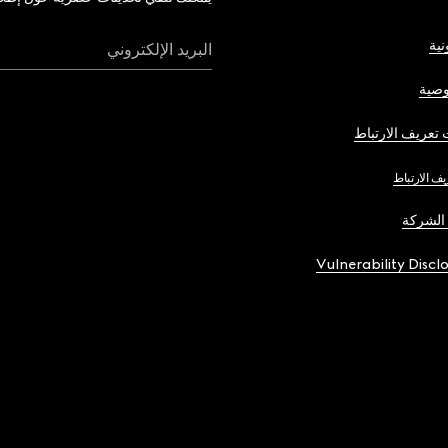
نية
البريد الإلكتروني
صية
تعريف الارتباط
يف الارتباط
الشركة
Vulnerability Discl