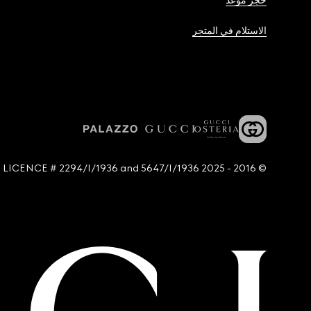
حجز موعد
الاستلام في المتجر
© 2016 - 2025 Guccio Gucci S.p.A. - All rights reserved. SIAE LICENCE # 2294/I/1936 and 5647/I/1936