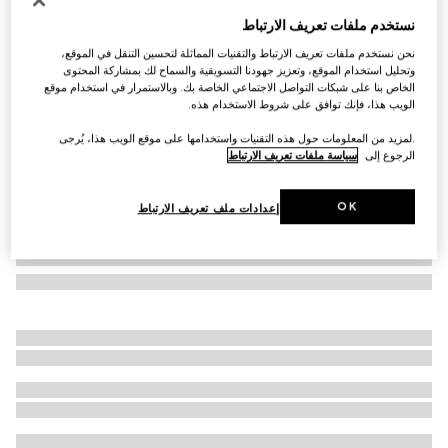
نظارات شمسية بجسر أنف منخفض
نستخدم ملفات تعريف الارتباط
€ 480
نحن نستخدم ملفات تعريف الارتباط والتقنيات المماثلة لتحسين التنقل في الموقع،
تنويعات
روثينيوم داكن
وتحليل استخدام الموقع، وتعزيز جهودنا التسويقية والسماح لك بمشاركة المحتوى
الخاص بنا على شبكات التواصل الاجتماعي الخاصة بك. وبالاستمرار في استخدام موقع
الويب هذا، فإنك توافق على شروط الاستخدام هذه.
.لمزيد من المعلومات حول هذه التقنيات واستخدامها على موقع الويب هذا، يُرجى
الرجوع إلى
سياسة ملفات تعريف الارتباط
OK
إعدادات ملف تعريف الارتباط