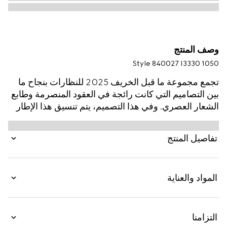
وصف المنتج
Style ‎840027 I3330 1050
تجمع مجموعة ما قبل الخريف 2025 للنظارات بنجاح ما
بين التصاميم التي كانت رائجة في العقود المنصرمة وطابع
الشعار العصري. وفي هذا التصميم، يتم تنسيق هذا الإطار
المعدني بلمسات نهائية بلون الروثينيوم الداكن مع شعار G
متشابك وشعار Gucci منقوش.
تفاصيل المنتج
المواد والعناية
التزامنا