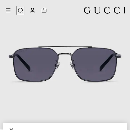
6
/
1