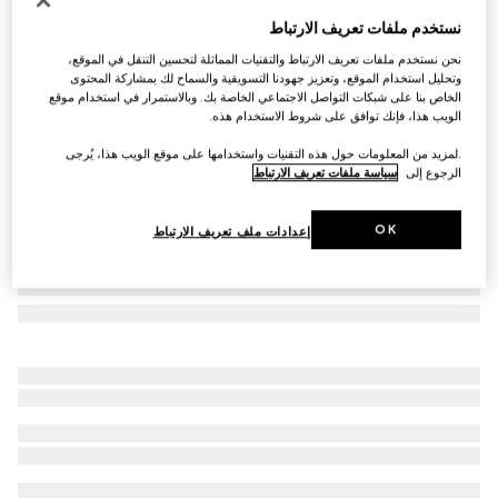
نظارات شمسية بإطار نافيجاتور
نستخدم ملفات تعريف الارتباط
€ 535
نحن نستخدم ملفات تعريف الارتباط والتقنيات المماثلة لتحسين التنقل في الموقع،
تنويعات
معدن بلمسات نهائية ذهبية
وتحليل استخدام الموقع، وتعزيز جهودنا التسويقية والسماح لك بمشاركة المحتوى
الخاص بنا على شبكات التواصل الاجتماعي الخاصة بك. وبالاستمرار في استخدام موقع
الويب هذا، فإنك توافق على شروط الاستخدام هذه.
.لمزيد من المعلومات حول هذه التقنيات واستخدامها على موقع الويب هذا، يُرجى
الرجوع إلى
سياسة ملفات تعريف الارتباط
OK
إعدادات ملف تعريف الارتباط