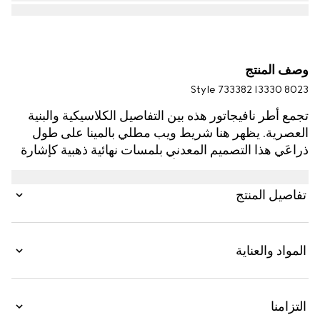
وصف المنتج
Style ‎733382 I3330 8023
تجمع أطر نافيجاتور هذه بين التفاصيل الكلاسيكية والبنية
العصرية. يظهر هنا شريط ويب مطلي بالمينا على طول
ذراعَي هذا التصميم المعدني بلمسات نهائية ذهبية كإشارة
مرهفة إلى جذور الدار المتأصلة في عالم الفروسية.
ويكتمل التصميم مع عدستَين باللون البني.
تفاصيل المنتج
المواد والعناية
التزامنا