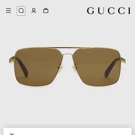
3
/
1