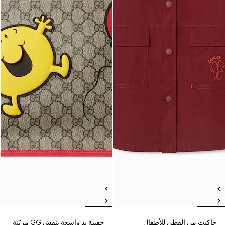
جاكيت من القطن للأطفال
حقيبة يد واسعة بنقش GG مزيّنة