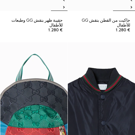
جاكيت من القطن بنقش GG
حقيبة ظهر بنقش GG وطبعات
للأطفال
للأطفال
€ 1.280
€ 1.280