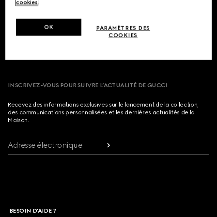
Footer
cookies
.
NOS BOUTIQUES
OK
PARAMÈTRES DES
COOKIES
PAYS/RÉGION, VILLE
INSCRIVEZ-VOUS POUR SUIVRE L’ACTUALITÉ DE GUCCI
Recevez des informations exclusives sur le lancement de la collection,
des communications personnalisées et les dernières actualités de la
Maison.
Adresse électronique
BESOIN D'AIDE ?