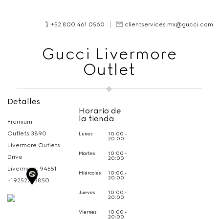
+52 800 461 0560
clientservices.mx@gucci.com
Gucci Livermore
Outlet
Detalles
Horario de
la tienda
Premium
Outlets 3890
Lunes
10:00 -
20:00
Livermore Outlets
Martes
10:00 -
Drive
20:00
Livermore,
94551
Miércoles
10:00 -
20:00
+19252733850
Jueves
10:00 -
20:00
Viernes
10:00 -
20:00