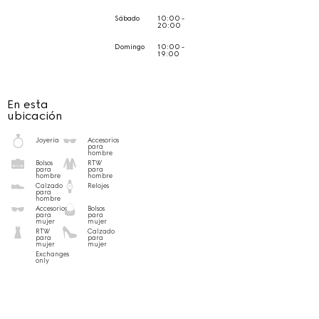
Sábado
10:00 -
20:00
Domingo
10:00 -
19:00
En esta
ubicación
Joyería
Accesorios
para
hombre
Bolsos
RTW
para
para
hombre
hombre
Calzado
Relojes
para
hombre
Accesorios
Bolsos
para
para
mujer
mujer
RTW
Calzado
para
para
mujer
mujer
Exchanges
only