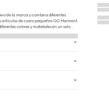
ivo de la marca y combina diferentes
Los artículos de cuero pequeños GG Marmont
erentes colores y materiales en un solo
 en cuero y GG Supreme, completa con el