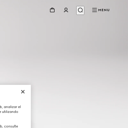
MENU
, analizar el
 utilizando
b, consulte