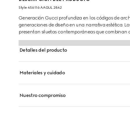
Style ‎456116 AAGUL 2842
Generación Gucci profundiza en los códigos de arch
generaciones de diseño en una narrativa estética. 
presentan siluetas contemporáneas que combinan dif
estilo. Esta cartera continental está confeccionada
logo de Doble G.
Detalles del producto
Materiales y cuidado
Nuestro compromiso