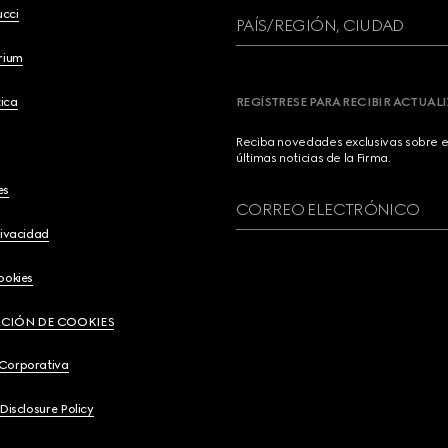
ucci
PAÍS/REGIÓN, CIUDAD
brium
ica
REGÍSTRESE PARA RECIBIR ACTUAL
Reciba novedades exclusivas sobre el
últimas noticias de la Firma.
es
CORREO ELECTRÓNICO
rivacidad
ookies
CIÓN DE COOKIES
 Corporativa
 Disclosure Policy