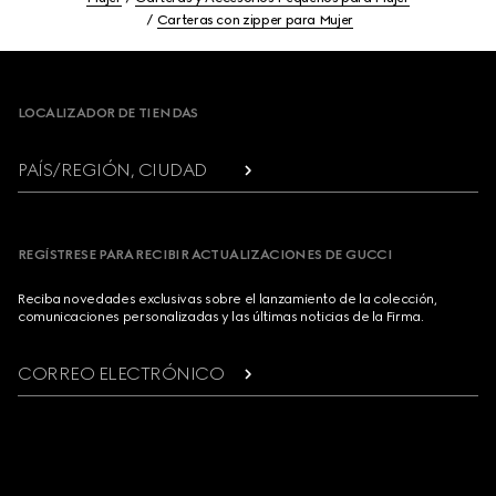
Carteras con zipper para Mujer
Footer
LOCALIZADOR DE TIENDAS
PAÍS/REGIÓN, CIUDAD
REGÍSTRESE PARA RECIBIR ACTUALIZACIONES DE GUCCI
Reciba novedades exclusivas sobre el lanzamiento de la colección,
comunicaciones personalizadas y las últimas noticias de la Firma.
CORREO ELECTRÓNICO