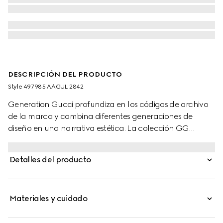
DESCRIPCIÓN DEL PRODUCTO
Style ‎497985 AAGUL 2842
Generation Gucci profundiza en los códigos de archivo
de la marca y combina diferentes generaciones de
diseño en una narrativa estética. La colección GG
Marmont incluye estilos de dos tonos, como esta cartera
con cadena que viene con el emblemático accesorio de
Detalles del producto
Doble G.
Materiales y cuidado