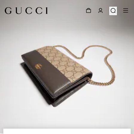
1
/
9