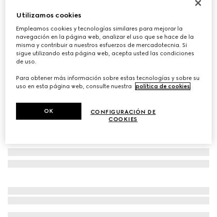
Cartera con Cadena Bicolor GG Marmont
Utilizamos cookies
MXN 23,900
Empleamos cookies y tecnologías similares para mejorar la
Variaciones
piel color topo y Supreme
navegación en la página web, analizar el uso que se hace de la
misma y contribuir a nuestros esfuerzos de mercadotecnia. Si
sigue utilizando esta página web, acepta usted las condiciones
de uso.
Para obtener más información sobre estas tecnologías y sobre su
uso en esta página web, consulte nuestra
política de cookies
.
OK
CONFIGURACIÓN DE
COOKIES