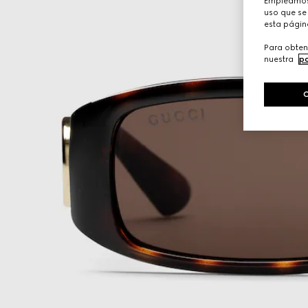
Empleamos 
uso que se 
esta págin
Para obten
nuestra
po