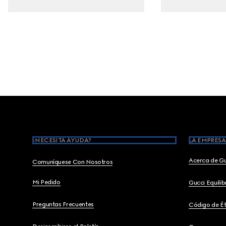
Footer
¿NECESITA AYUDA?
LA EMPRESA
Acerca de G
Comuníquese Con Nosotros
Mi Pedido
Gucci Equili
Preguntas Frecuentes
Código de Ét