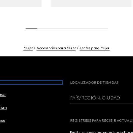
Mujer
Accessorios para Mujer
Lentes para Mujer
LOCALIZADOR DE TIENDAS
ucci
PAÍS/REGIÓN, CIUDAD
brium
ica
REGÍSTRESE PARA RECIBIR ACTUAL
Reciba novedades exclusivas sobre el