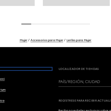
Mujer
Accessorios para Mujer
Lentes para Mujer
LOCALIZADOR DE TIENDAS
ucci
PAÍS/REGIÓN, CIUDAD
brium
ica
REGÍSTRESE PARA RECIBIR ACTUAL
Reciba novedades exclusivas sobre el