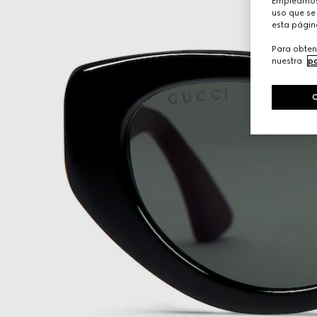
Empleamos 
uso que se 
esta págin
Para obten
nuestra
po