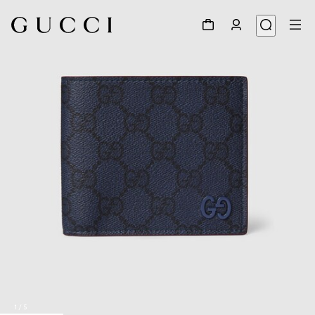
1
/
5