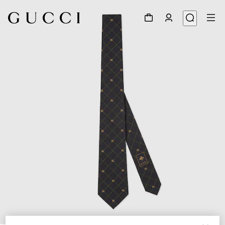
1
/
4