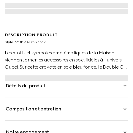
DESCRIPTION PRODUIT
Style ‎721189 4E652 1167
Les motifs et symboles emblématiques de la Maison
viennent orner les accessoires en soie, fidèles à l’univers
Gucci. Sur cette cravate en soie bleu foncé, le Double G
caractéristique est présenté sous la forme d’un détail
jacquard éclatant associé à un motif à carreaux vert
Détails du produit
délicat.
Composition et entretien
Notre engagement