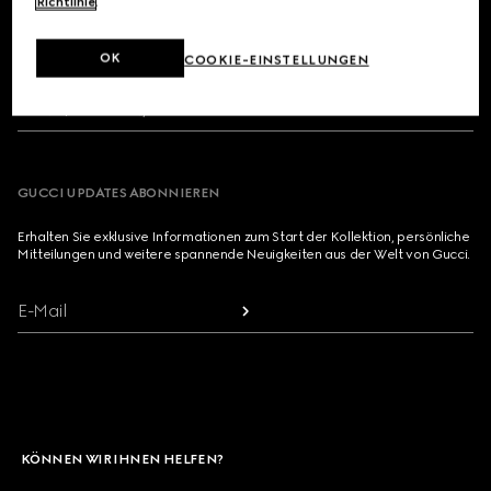
Footer
Richtlinie
.
FILIALSUCHE
OK
COOKIE-EINSTELLUNGEN
LAND/REGION, STADT
GUCCI UPDATES ABONNIEREN
Erhalten Sie exklusive Informationen zum Start der Kollektion, persönliche
Mitteilungen und weitere spannende Neuigkeiten aus der Welt von Gucci.
E-Mail
KÖNNEN WIR IHNEN HELFEN?