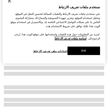
محفظة GG Marmont ثنائية اللون مع سحّاب على
نستخدم ملفات تعريف الارتباط
محيطها
نحن نستخدم ملفات تعريف الارتباط والتقنيات المماثلة لتحسين التنقل في الموقع،
€ 715
وتحليل استخدام الموقع، وتعزيز جهودنا التسويقية والسماح لك بمشاركة المحتوى
الخاص بنا على شبكات التواصل الاجتماعي الخاصة بك. وبالاستمرار في استخدام موقع
تنويعات
جلد باللون الأسود والأحمر
الويب هذا، فإنك توافق على شروط الاستخدام هذه.
.لمزيد من المعلومات حول هذه التقنيات واستخدامها على موقع الويب هذا، يُرجى
الرجوع إلى
سياسة ملفات تعريف الارتباط
OK
إعدادات ملف تعريف الارتباط