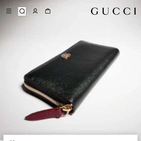
4
/
1