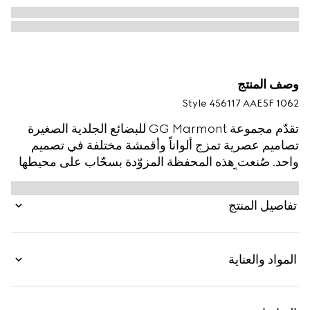
وصف المنتج
Style ‎456117 AAE5F 1062
تقدّم مجموعة GG Marmont للبضائع الجلدية الصغيرة
تصاميم عصرية تمزج ألواناً وأقمشة مختلفة في تصميم
واحد. صُنعت هذه المحفظة المزوّدة بسحّاب على محيطها
من الجلد بظلَّين مختلفين، وتكتمل بشعار G المزدوج
الأرشيفي.
تفاصيل المنتج
المواد والعناية