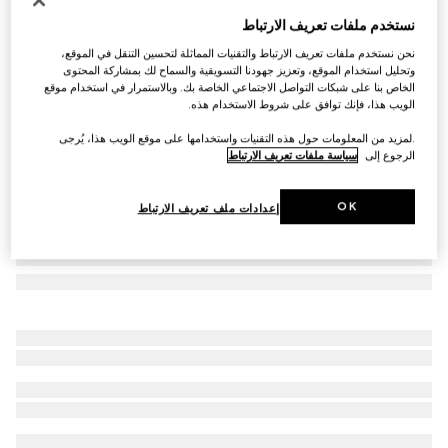
ربطة عنق من جاكارد الحرير
نستخدم ملفات تعريف الارتباط
€ 280
نحن نستخدم ملفات تعريف الارتباط والتقنيات المماثلة لتحسين التنقل في الموقع،
تنويعات
أزرق داكن
وتحليل استخدام الموقع، وتعزيز جهودنا التسويقية والسماح لك بمشاركة المحتوى
الخاص بنا على شبكات التواصل الاجتماعي الخاصة بك. وبالاستمرار في استخدام موقع
الويب هذا، فإنك توافق على شروط الاستخدام هذه.
.لمزيد من المعلومات حول هذه التقنيات واستخدامها على موقع الويب هذا، يُرجى
الرجوع إلى
سياسة ملفات تعريف الارتباط
OK
إعدادات ملف تعريف الارتباط