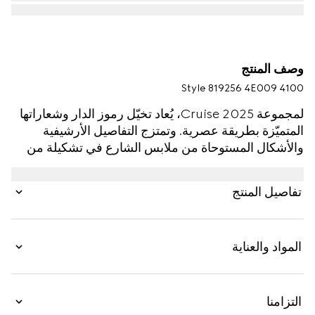
وصف المنتج
Style ‎819256 4E009 4100
لمجموعة Cruise 2025، يُعاد تخيّل رموز الدار وشعاراتها
المتميّزة بطريقة عصرية. وتمتزج التفاصيل الأرشيفية
والأشكال المستوحاة من ملابس الشارع في تشكيلة من
قطع الإكسسوارات الناعمة. يتم تقديم ربطة العنق الأنيقة
هذه من جاكارد الحرير باللون الأزرق الداكن، مما يكشف
تفاصيل المنتج
عن شعار Horsebit مرهف.
المواد والعناية
التزامنا