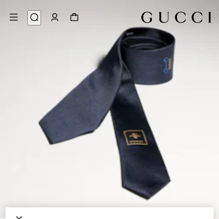
3
/
1