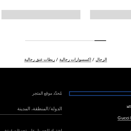
الرجال
اكسسوارات رجالية
ربطات عنق رجالية
مُحدّد موقع المتجر
شي
الدولة/المنطقة، المدينة
Gucci 
اشترك للحصول على تحديثات غوتشي