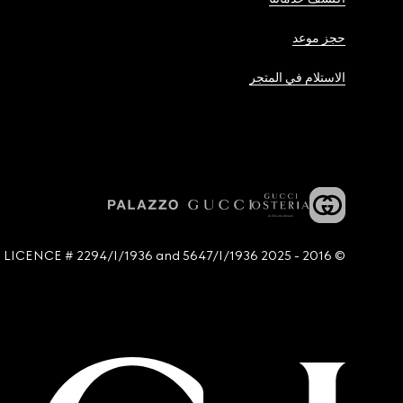
حجز موعد
الاستلام في المتجر
© 2016 - 2025 Guccio Gucci S.p.A. - All rights reserved. SIAE LICENCE # 2294/I/1936 and 5647/I/1936