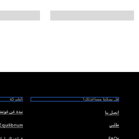
Foote
هل يمكننا مساعدتك؟
الشركة
نبذة عن غوت
اتصل بنا
طلبي
Equilibrium
FAQs
قواعد السلوك