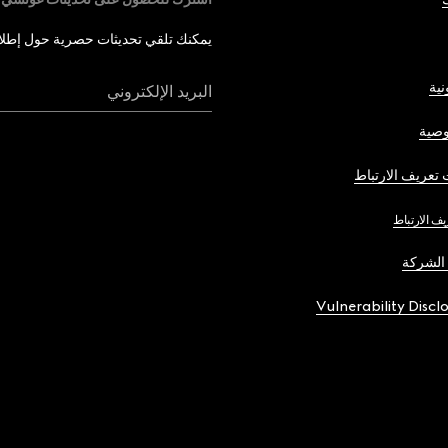
يمكنك تلقي تحديثات حصرية حول إطلاق 
نية
البريد الإلكتروني
صية
تعريف الارتباط
يف الارتباط
الشركة
Vulnerability Discl