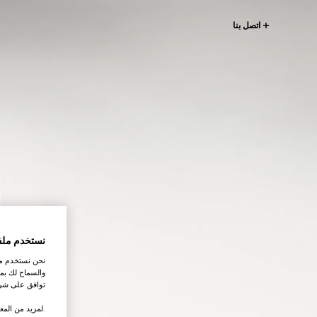
اتصل بنا
نستخدم ملف
نحن نستخدم ملف
والسماح لك بمش
توافق على شرو
.لمزيد من المع