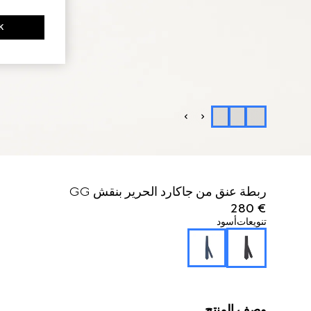
K
ربطة عنق من جاكارد الحرير بنقش GG
€ 280
تنويعات
أسود
وصف المنتج