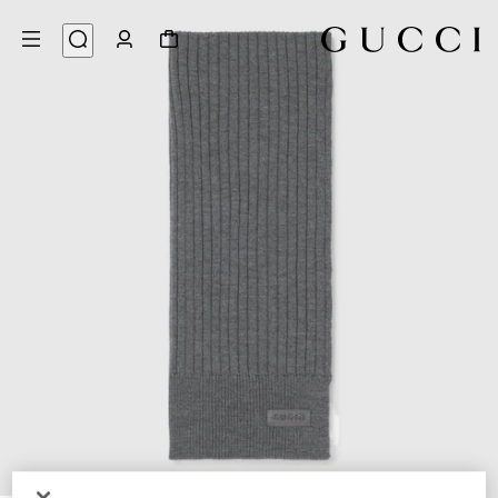
3
/
1