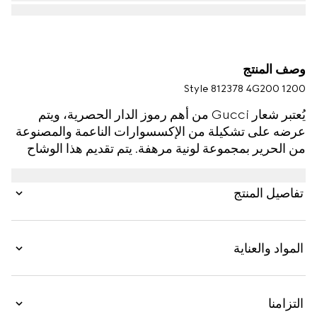
وصف المنتج
Style ‎812378 4G200 1200
يُعتبر شعار Gucci من أهم رموز الدار الحصرية، ويتم
عرضه على تشكيلة من الإكسسوارات الناعمة والمصنوعة
من الحرير بمجموعة لونية مرهفة. يتم تقديم هذا الوشاح
الناعم بصوف محبوك باللون الرمادي ويتميّز بتفصيل ملصق
من الجلد بلون موحّد.
تفاصيل المنتج
المواد والعناية
التزامنا